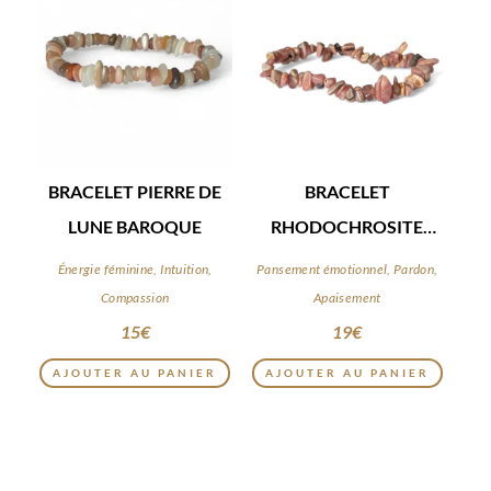
BRACELET PIERRE DE
BRACELET
LUNE BAROQUE
RHODOCHROSITE
BAROQUE
Énergie féminine, Intuition,
Pansement émotionnel, Pardon,
Compassion
Apaisement
15
€
19
€
AJOUTER AU PANIER
AJOUTER AU PANIER