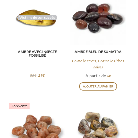
Victime de son succès
AMBRE AVEC INSECTE
AMBRE BLEU DE SUMATRA
FOSSILISÉ
Calme le stress, Chasse les idées
noires
35
€
29
€
A partir de
6
€
Ce
AJOUTER AU PANIER
produit
a
Top vente
plusieurs
variations
Les
options