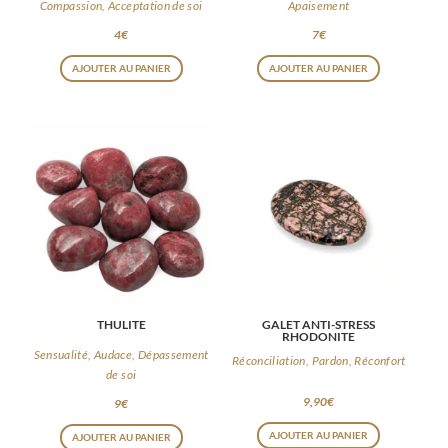
Compassion, Acceptation de soi
Apaisement
4
€
7
€
AJOUTER AU PANIER
AJOUTER AU PANIER
THULITE
GALET ANTI-STRESS
RHODONITE
Sensualité, Audace, Dépassement
Réconciliation, Pardon, Réconfort
de soi
9,90
€
9
€
AJOUTER AU PANIER
AJOUTER AU PANIER