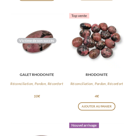
Top vente
Victime de son succès
GALET RHODONITE
RHODONITE
Réconciliation, Pardon, Réconfort
Réconciliation, Pardon, Réconfort
10
€
4
€
AJOUTER AU PANIER
Nouvel arrivage