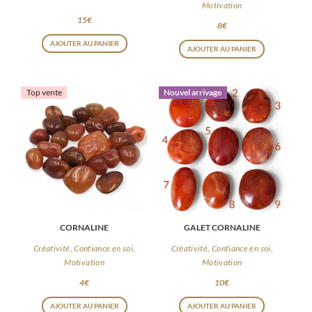
Motivation
page
15
€
8
€
du
AJOUTER AU PANIER
produit
AJOUTER AU PANIER
Top vente
Nouvel arrivage
CORNALINE
GALET CORNALINE
Créativité, Confiance en soi,
Créativité, Confiance en soi,
Motivation
Motivation
4
€
10
€
Ce
AJOUTER AU PANIER
AJOUTER AU PANIER