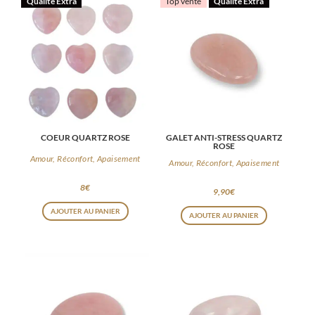
Qualité Extra
Top vente
Qualité Extra
plusieurs
variations.
Les
options
peuvent
être
choisies
COEUR QUARTZ ROSE
GALET ANTI-STRESS QUARTZ
sur
ROSE
la
Amour, Réconfort, Apaisement
Amour, Réconfort, Apaisement
page
8
€
9,90
€
du
AJOUTER AU PANIER
produit
AJOUTER AU PANIER