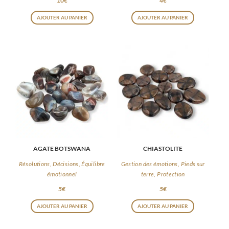
10
€
4
€
AJOUTER AU PANIER
AJOUTER AU PANIER
AGATE BOTSWANA
CHIASTOLITE
Résolutions, Décisions, Équilibre
Gestion des émotions, Pieds sur
émotionnel
terre, Protection
5
€
5
€
AJOUTER AU PANIER
AJOUTER AU PANIER