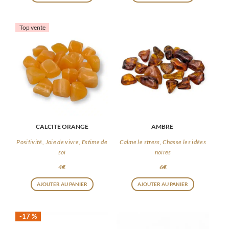
produit
a
Top vente
plusieurs
variations
Les
options
peuvent
être
choisies
CALCITE ORANGE
AMBRE
sur
la
Positivité, Joie de vivre, Estime de
Calme le stress, Chasse les idées
soi
noires
page
4
€
6
€
du
produit
AJOUTER AU PANIER
AJOUTER AU PANIER
-17 %