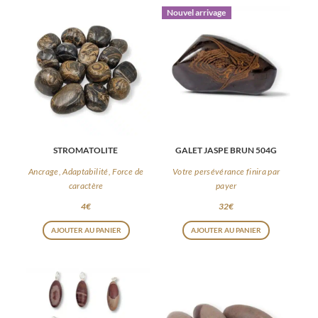
Nouvel arrivage
STROMATOLITE
GALET JASPE BRUN 504G
Ancrage, Adaptabilité, Force de
Votre persévérance finira par
caractère
payer
4
€
32
€
AJOUTER AU PANIER
AJOUTER AU PANIER