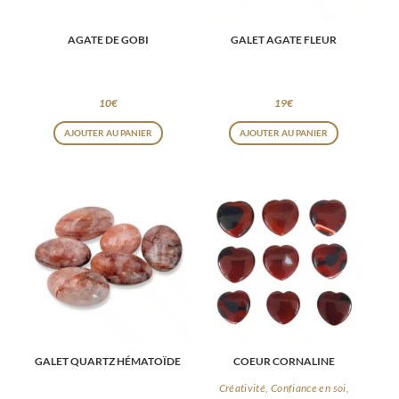
choisies
AGATE DE GOBI
GALET AGATE FLEUR
sur
la
page
10
€
19
€
du
Ce
AJOUTER AU PANIER
AJOUTER AU PANIER
produit
produit
a
plusieurs
variations
Les
options
peuvent
être
choisies
GALET QUARTZ HÉMATOÏDE
COEUR CORNALINE
sur
la
Créativité, Confiance en soi,