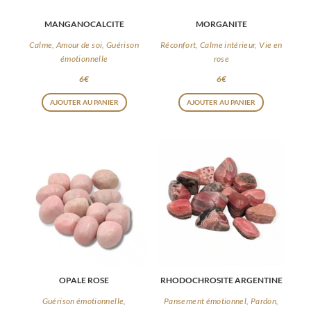
MANGANOCALCITE
MORGANITE
Calme, Amour de soi, Guérison
Réconfort, Calme intérieur, Vie en
émotionnelle
rose
6
€
6
€
AJOUTER AU PANIER
AJOUTER AU PANIER
OPALE ROSE
RHODOCHROSITE ARGENTINE
Guérison émotionnelle,
Pansement émotionnel, Pardon,