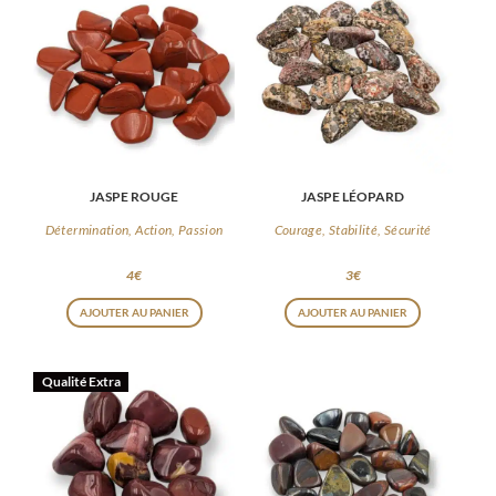
JASPE ROUGE
JASPE LÉOPARD
Détermination, Action, Passion
Courage, Stabilité, Sécurité
4
€
3
€
AJOUTER AU PANIER
AJOUTER AU PANIER
Qualité Extra