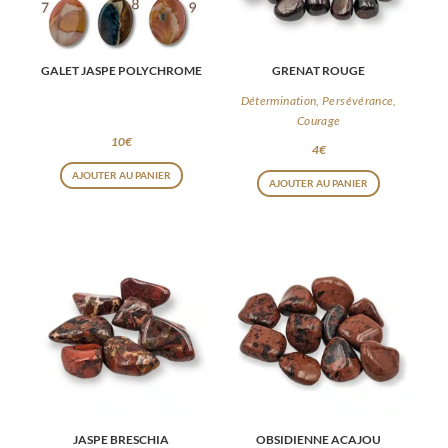
GALET JASPE POLYCHROME
GRENAT ROUGE
Détermination, Persévérance,
Courage
10
€
4
€
Ce
AJOUTER AU PANIER
AJOUTER AU PANIER
produit
a
plusieurs
variations.
Les
options
peuvent
être
choisies
sur
JASPE BRESCHIA
OBSIDIENNE ACAJOU