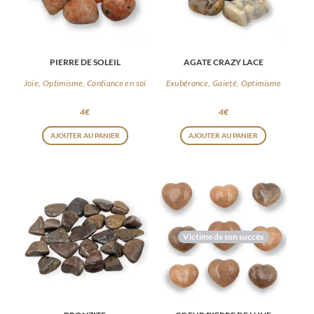
peuvent
être
choisies
PIERRE DE SOLEIL
AGATE CRAZY LACE
sur
la
Joie, Optimisme, Confiance en soi
Exubérance, Gaieté, Optimisme
page
4
€
4
€
du
AJOUTER AU PANIER
AJOUTER AU PANIER
produit
Victime de son succès