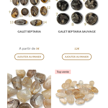
GALET SEPTARIA
GALET SEPTARIA SAUVAGE
A partir de
5
€
12
€
Ce
Ce
AJOUTER AU PANIER
AJOUTER AU PANIER
produit
produit
a
a
Top vente
plusieurs
plusieurs
variations.
variations
Les
Les
options
options
peuvent
peuvent
être
être