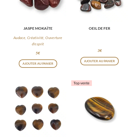
JASPE MOKAÏTE
OEIL DE FER
Audace, Créativité, Ouverture
d'esprit
3
€
5
€
AJOUTER AU PANIER
AJOUTER AU PANIER
Top vente