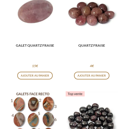
GALET QUARTZ FRAISE
QUARTZ FRAISE
15
€
4
€
AJOUTER AU PANIER
AJOUTER AU PANIER
Top vente