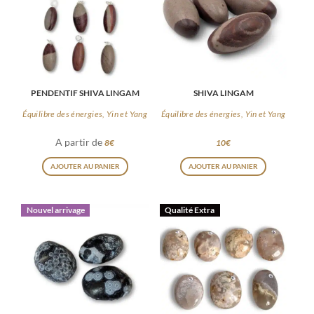
PENDENTIF SHIVA LINGAM
SHIVA LINGAM
Équilibre des énergies, Yin et Yang
Équilibre des énergies, Yin et Yang
A partir de
8
€
10
€
Ce
AJOUTER AU PANIER
AJOUTER AU PANIER
produit
a
Nouvel arrivage
Qualité Extra
plusieurs
variations.
Les
options
peuvent
être