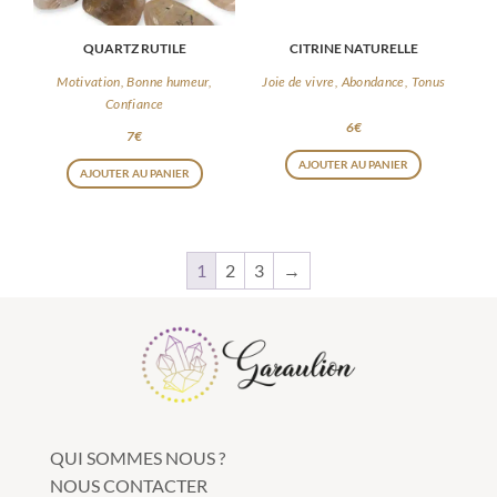
choisies
choisies
QUARTZ RUTILE
CITRINE NATURELLE
sur
sur
la
la
Motivation, Bonne humeur,
Joie de vivre, Abondance, Tonus
Confiance
page
page
6
€
7
€
du
du
AJOUTER AU PANIER
produit
produit
AJOUTER AU PANIER
1
2
3
→
QUI SOMMES NOUS ?
NOUS CONTACTER