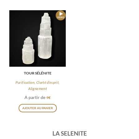
TOUR SÉLÉNITE
Purification, Clarté d’esprit,
Alignement
A partir de
9
€
Ce
AJOUTER AU PANIER
produit
a
plusieurs
LA SELENITE
variations.