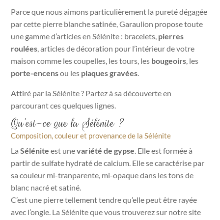
Parce que nous aimons particulièrement la pureté dégagée
Les
par cette pierre blanche satinée, Garaulion propose toute
options
une gamme d’articles en Sélénite
: bracelets,
pierres
peuvent
roulées
, articles de décoration pour l’intérieur de votre
être
maison comme les coupelles, l
es tours, les
bougeoirs
, les
choisies
porte-encens
ou les
plaques gravées
.
sur
la
Attiré par la Sélénite ? Partez à sa découverte en
page
parcourant ces quelques lignes.
du
Qu’est-ce que la Sélénite ?
produit
Composition, couleur et provenance de la Sélénite
La
Sélénite
est une
variété de gypse
. Elle est formée à
partir de sulfate hydraté de calcium. Elle se caractérise par
sa couleur mi-tranparente, mi-opaque dans les tons de
blanc nacré et satiné.
C’est une pierre tellement tendre qu’elle peut être rayée
avec l’ongle. La Sélénite que vous trouverez sur notre site