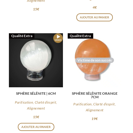
Alignement
4
€
15
€
AJOUTER AU PANIER
Qualité Extra
Qualité Extra
Victime de son succès
SPHÈRE SÉLÉNITE | 6CM
SPHÈRE SÉLÉNITE ORANGE
7CM
Purification, Clarté d’esprit,
Purification, Clarté d’esprit,
Alignement
Alignement
15
€
19
€
AJOUTER AU PANIER