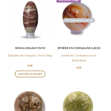
Nouvel arrivage
Victime de son succès
SHIVA LINGAM 15CM
SPHÈRE EN CORNALINE 6,8CM
Équilibre des énergies, Yin et Yang
Créativité, Confiance en soi,
Motivation
89
€
65
€
AJOUTER AU PANIER