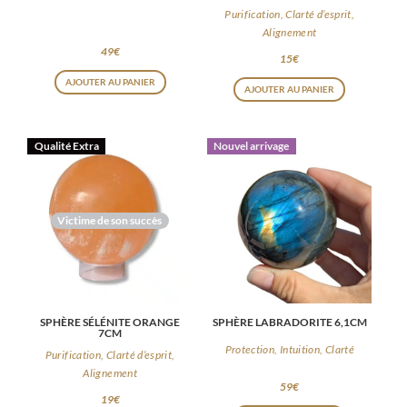
Purification, Clarté d’esprit,
Alignement
49
€
15
€
AJOUTER AU PANIER
AJOUTER AU PANIER
Qualité Extra
Nouvel arrivage
Victime de son succès
SPHÈRE SÉLÉNITE ORANGE
SPHÈRE LABRADORITE 6,1CM
7CM
Protection, Intuition, Clarté
Purification, Clarté d’esprit,
Alignement
59
€
19
€