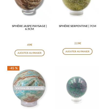
SPHÈRE JASPE PAYSAGE |
SPHÈRE SERPENTINE | 7CM
6.5CM
119
€
49
€
AJOUTER AU PANIER
AJOUTER AU PANIER
-45 %
Victime de son succès