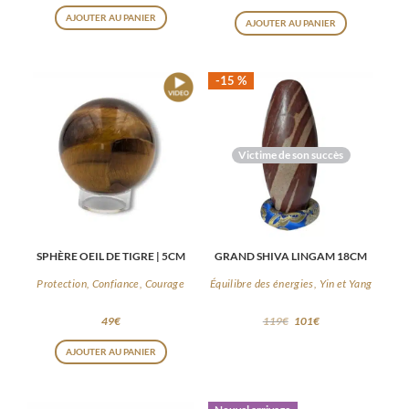
AJOUTER AU PANIER
AJOUTER AU PANIER
-15 %
Victime de son succès
SPHÈRE OEIL DE TIGRE | 5CM
GRAND SHIVA LINGAM 18CM
Protection, Confiance, Courage
Équilibre des énergies, Yin et Yang
49
€
119
€
101
€
AJOUTER AU PANIER