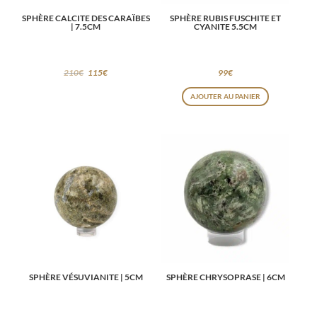
SPHÈRE CALCITE DES CARAÏBES
SPHÈRE RUBIS FUSCHITE ET
| 7.5CM
CYANITE 5.5CM
210
€
115
€
99
€
AJOUTER AU PANIER
SPHÈRE VÉSUVIANITE | 5CM
SPHÈRE CHRYSOPRASE | 6CM