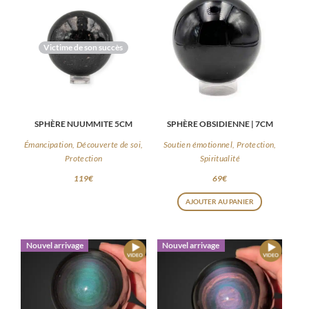
Victime de son succès
SPHÈRE NUUMMITE 5CM
SPHÈRE OBSIDIENNE | 7CM
Émancipation, Découverte de soi,
Soutien émotionnel, Protection,
Protection
Spiritualité
119
€
69
€
AJOUTER AU PANIER
Nouvel arrivage
Nouvel arrivage