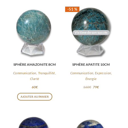
-51 %
Victime de son succès
SPHÈRE AMAZONITE 8CM
SPHÈRE APATITE 10CM
Communication, Tranquillité,
Communication, Expression,
Clarté
Énergie
60
€
160
€
79
€
AJOUTER AU PANIER