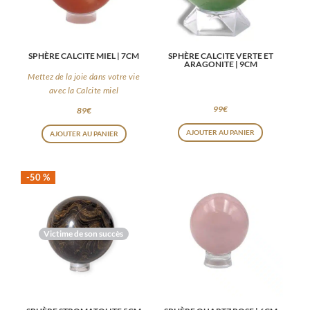
SPHÈRE CALCITE MIEL | 7CM
SPHÈRE CALCITE VERTE ET
ARAGONITE | 9CM
Mettez de la joie dans votre vie
avec la Calcite miel
99
€
89
€
AJOUTER AU PANIER
AJOUTER AU PANIER
-50 %
Victime de son succès