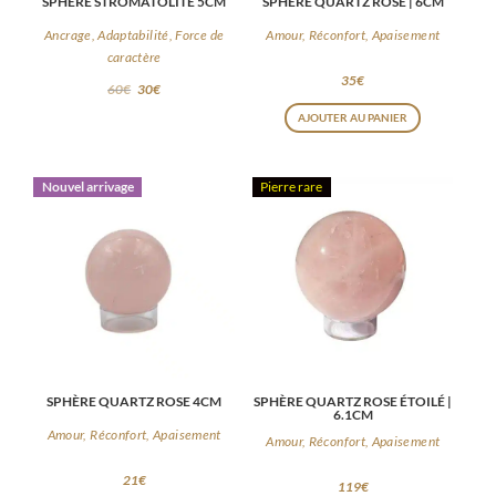
SPHÈRE STROMATOLITE 5CM
SPHÈRE QUARTZ ROSE | 6CM
Ancrage, Adaptabilité, Force de
Amour, Réconfort, Apaisement
caractère
35
€
60
€
30
€
AJOUTER AU PANIER
Nouvel arrivage
Pierre rare
SPHÈRE QUARTZ ROSE 4CM
SPHÈRE QUARTZ ROSE ÉTOILÉ |
6.1CM
Amour, Réconfort, Apaisement
Amour, Réconfort, Apaisement
21
€
119
€