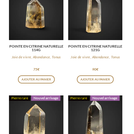
POINTE EN CITRINE NATURELLE
POINTE EN CITRINE NATURELLE
114G
121G
Joie de vivre, Abondance, Tonus
Joie de vivre, Abondance, Tonus
75
€
90
€
AJOUTER AU PANIER
AJOUTER AU PANIER
Pierre rare
Nouvel arrivage
Pierre rare
Nouvel arrivage