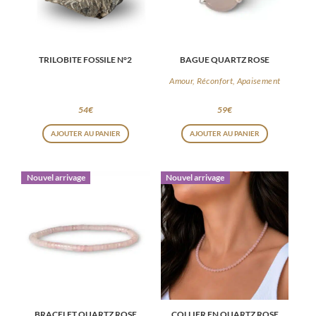
TRILOBITE FOSSILE N°2
BAGUE QUARTZ ROSE
Amour, Réconfort, Apaisement
54
€
59
€
AJOUTER AU PANIER
AJOUTER AU PANIER
Nouvel arrivage
Nouvel arrivage
BRACELET QUARTZ ROSE
COLLIER EN QUARTZ ROSE