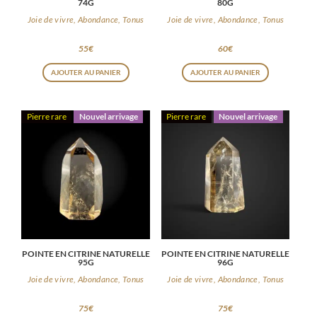
74G
80G
Joie de vivre, Abondance, Tonus
Joie de vivre, Abondance, Tonus
55
€
60
€
AJOUTER AU PANIER
AJOUTER AU PANIER
Pierre rare
Nouvel arrivage
Pierre rare
Nouvel arrivage
POINTE EN CITRINE NATURELLE
POINTE EN CITRINE NATURELLE
95G
96G
Joie de vivre, Abondance, Tonus
Joie de vivre, Abondance, Tonus
75
€
75
€