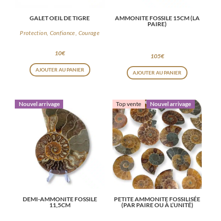
GALET OEIL DE TIGRE
AMMONITE FOSSILE 15CM (LA
PAIRE)
Protection, Confiance, Courage
10
€
105
€
AJOUTER AU PANIER
AJOUTER AU PANIER
Nouvel arrivage
Top vente
Nouvel arrivage
DEMI-AMMONITE FOSSILE
PETITE AMMONITE FOSSILISÉE
11,5CM
(PAR PAIRE OU À L’UNITÉ)