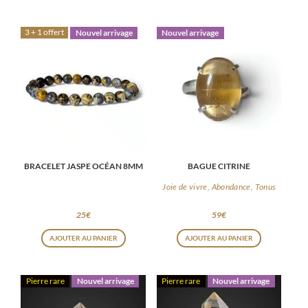
3 + 1 offert
Nouvel arrivage
Nouvel arrivage
BRACELET JASPE OCÉAN 8MM
BAGUE CITRINE
Joie de vivre, Abondance, Tonus
25
€
59
€
AJOUTER AU PANIER
AJOUTER AU PANIER
Pierre rare
Nouvel arrivage
Pierre rare
Nouvel arrivage