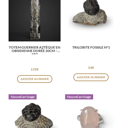
TOTEM GUERRIER AZTÈQUE EN
TRILOBITE FOSSILE N°1
OBSIDIENNE DORÉE 20CM –
N°3
54
€
135
€
AJOUTER AU PANIER
AJOUTER AU PANIER
Nouvel arrivage
Nouvel arrivage