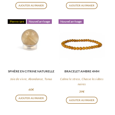
AJOUTER AU PANIER
AJOUTER AU PANIER
Pierre rare
Nouvel arrivage
Nouvel arrivage
SPHÈRE EN CITRINE NATURELLE
BRACELET AMBRE 4MM
Joie de vivre, Abondance, Tonus
Calme le stress, Chasse les idées
noires
60
€
39
€
AJOUTER AU PANIER
AJOUTER AU PANIER