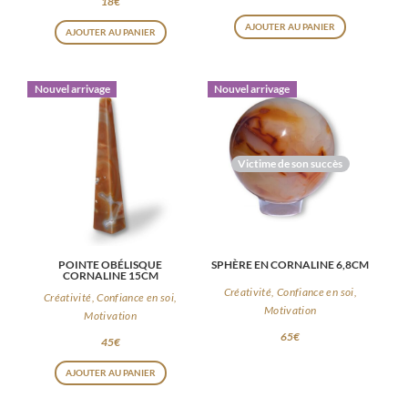
18
€
Ce
AJOUTER AU PANIER
AJOUTER AU PANIER
produit
a
plusieurs
Nouvel arrivage
Nouvel arrivage
variations
Les
options
Victime de son succès
peuvent
être
choisies
sur
POINTE OBÉLISQUE
SPHÈRE EN CORNALINE 6,8CM
CORNALINE 15CM
la
Créativité, Confiance en soi,
Créativité, Confiance en soi,
page
Motivation
Motivation
du
65
€
45
€
produit
AJOUTER AU PANIER