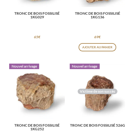
TRONC DE BOIS FOSSILISÉ
TRONC DE BOIS FOSSILISÉ
1KG029
1KG136
65
€
69
€
AJOUTER AU PANIER
Nouvel arrivage
Nouvel arrivage
Victime de son succès
TRONC DE BOIS FOSSILISÉ
TRONC DE BOIS FOSSILISÉ 526G
1KG252