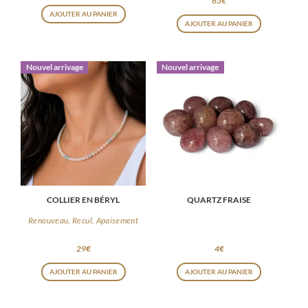
65
€
AJOUTER AU PANIER
AJOUTER AU PANIER
Nouvel arrivage
Nouvel arrivage
COLLIER EN BÉRYL
QUARTZ FRAISE
Renouveau, Recul, Apaisement
29
€
4
€
AJOUTER AU PANIER
AJOUTER AU PANIER