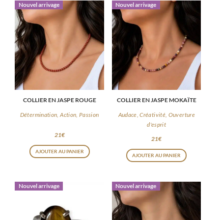
Nouvel arrivage
Nouvel arrivage
COLLIER EN JASPE ROUGE
COLLIER EN JASPE MOKAÏTE
Détermination, Action, Passion
Audace, Créativité, Ouverture
d'esprit
21
€
21
€
AJOUTER AU PANIER
AJOUTER AU PANIER
Nouvel arrivage
Nouvel arrivage