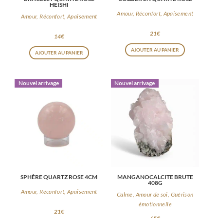
HEISHI
Amour, Réconfort, Apaisement
Amour, Réconfort, Apaisement
21
€
14
€
AJOUTER AU PANIER
AJOUTER AU PANIER
Nouvel arrivage
Nouvel arrivage
SPHÈRE QUARTZ ROSE 4CM
MANGANOCALCITE BRUTE
408G
Amour, Réconfort, Apaisement
Calme, Amour de soi, Guérison
émotionnelle
21
€