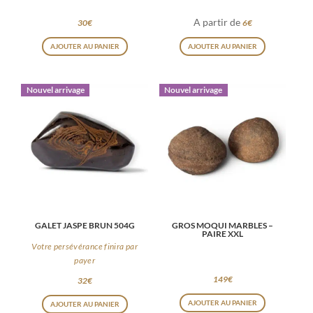
A partir de
30
€
6
€
Ce
AJOUTER AU PANIER
AJOUTER AU PANIER
produit
a
Nouvel arrivage
Nouvel arrivage
plusieurs
variations
Les
options
peuvent
être
choisies
GALET JASPE BRUN 504G
GROS MOQUI MARBLES –
sur
PAIRE XXL
la
Votre persévérance finira par
payer
page
149
€
32
€
du
produit
AJOUTER AU PANIER
AJOUTER AU PANIER