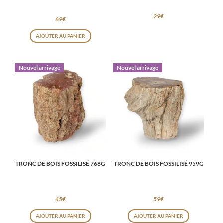
29
€
69
€
AJOUTER AU PANIER
Nouvel arrivage
Nouvel arrivage
TRONC DE BOIS FOSSILISÉ 768G
TRONC DE BOIS FOSSILISÉ 959G
45
€
59
€
AJOUTER AU PANIER
AJOUTER AU PANIER