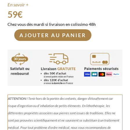
En savoir +
59
€
Chez vous dès mardi si livraison en colissimo 48h
AJOUTER AU PANIER
quantité
de
Tronc
de
bois
fossilisé
959g
ATTENTION !
Tenir
hors de la portée des enfants, danger d'étouffement car
risque d’ingestion ou d’ inhalation de petits éléments.
En lithothérapie, les
différentes propriétés associées aux pierres sont issues de traditions. Elles ne
sont pas prouvées scientifiquement et ne sauraient se substituer à un traitement
médical. Pour tout problème d'ordre médical, nous vous recommandons de