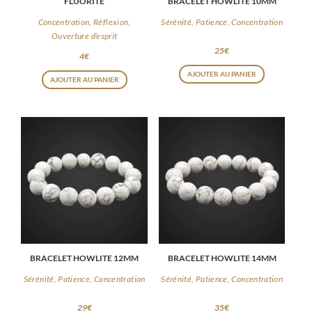
FLUORITE
BRACELET HOWLITE 10MM
Concentration, Réflexion,
Sérénité, Patience, Concentration
Ouverture d’esprit
25
€
4
€
AJOUTER AU PANIER
AJOUTER AU PANIER
BRACELET HOWLITE 12MM
BRACELET HOWLITE 14MM
Sérénité, Patience, Concentration
Sérénité, Patience, Concentration
29
€
35
€