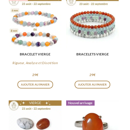
BRACELET VIERGE
BRACELETS VIERGE
Rigueur, Analyse et Discrétion
29
€
29
€
Ce
AJOUTER AU PANIER
AJOUTER AU PANIER
produit
a
Nouvel arrivage
plusieurs
variations.
Les
options