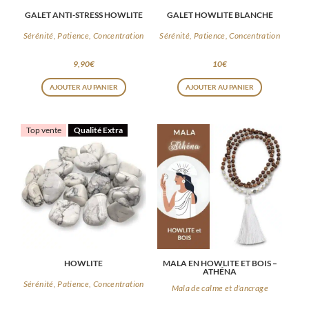
GALET ANTI-STRESS HOWLITE
GALET HOWLITE BLANCHE
Sérénité, Patience, Concentration
Sérénité, Patience, Concentration
9,90
€
10
€
AJOUTER AU PANIER
AJOUTER AU PANIER
Top vente
Qualité Extra
HOWLITE
MALA EN HOWLITE ET BOIS –
ATHÉNA
Sérénité, Patience, Concentration
Mala de calme et d'ancrage