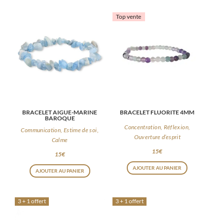
Top vente
BRACELET AIGUE-MARINE
BRACELET FLUORITE 4MM
BAROQUE
Concentration, Réflexion,
Communication, Estime de soi,
Ouverture d’esprit
Calme
15
€
15
€
AJOUTER AU PANIER
AJOUTER AU PANIER
3 + 1 offert
3 + 1 offert