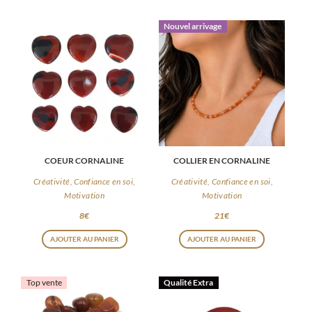
Nouvel arrivage
COEUR CORNALINE
COLLIER EN CORNALINE
Créativité, Confiance en soi,
Créativité, Confiance en soi,
Motivation
Motivation
8
€
21
€
AJOUTER AU PANIER
AJOUTER AU PANIER
Top vente
Qualité Extra