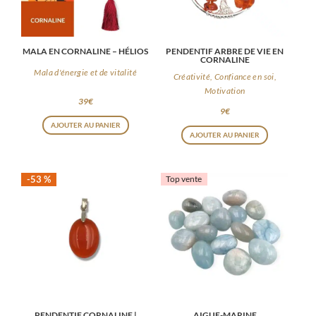
MALA EN CORNALINE – HÉLIOS
PENDENTIF ARBRE DE VIE EN
CORNALINE
Mala d'énergie et de vitalité
Créativité, Confiance en soi,
Motivation
39
€
9
€
AJOUTER AU PANIER
AJOUTER AU PANIER
-53 %
Top vente
PENDENTIF CORNALINE |
AIGUE-MARINE