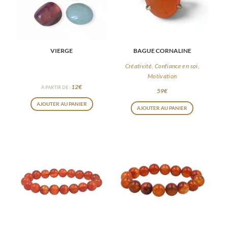
peuvent
être
choisies
VIERGE
BAGUE CORNALINE
sur
la
Créativité, Confiance en soi,
Motivation
page
12
€
À PARTIR DE :
59
€
du
AJOUTER AU PANIER
produit
AJOUTER AU PANIER