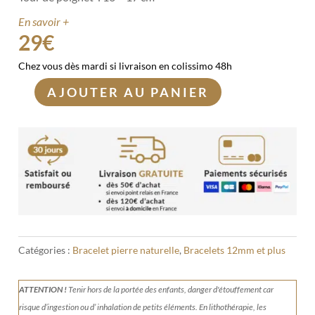
En savoir +
29
€
Chez vous dès mardi si livraison en colissimo 48h
AJOUTER AU PANIER
quantité
de
Bracelet
Howlite
12mm
Catégories :
Bracelet pierre naturelle
,
Bracelets 12mm et plus
ATTENTION !
Tenir
hors de la portée des enfants, danger d'étouffement car
risque d’ingestion ou d’ inhalation de petits éléments.
En lithothérapie, les