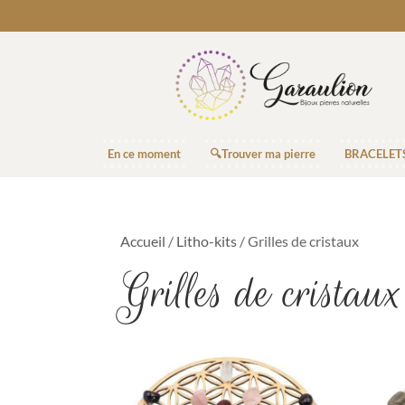
En ce moment
🔍Trouver ma pierre
BRACELET
Accueil
/
Litho-kits
/ Grilles de cristaux
Grilles de cristaux