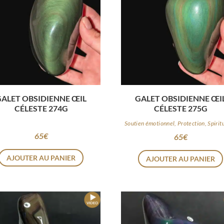
GALET OBSIDIENNE ŒIL
GALET OBSIDIENNE ŒI
CÉLESTE 274G
CÉLESTE 275G
Soutien émotionnel, Protection, Spirit
65
€
65
€
AJOUTER AU PANIER
AJOUTER AU PANIER