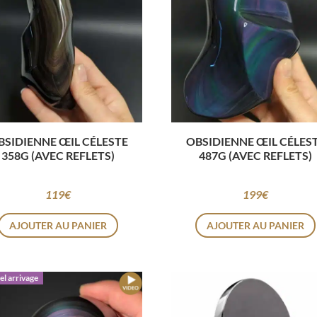
BSIDIENNE ŒIL CÉLESTE
OBSIDIENNE ŒIL CÉLES
358G (AVEC REFLETS)
487G (AVEC REFLETS)
119
€
199
€
AJOUTER AU PANIER
AJOUTER AU PANIER
l arrivage