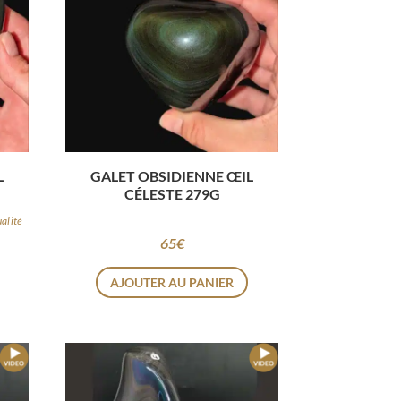
L
GALET OBSIDIENNE ŒIL
CÉLESTE 279G
ualité
65
€
AJOUTER AU PANIER