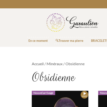
En ce moment
🔍Trouver ma pierre
BRACELET
Accueil
/
Minéraux
/ Obsidienne
Obsidienne
Nouvel arrivage
Nouve