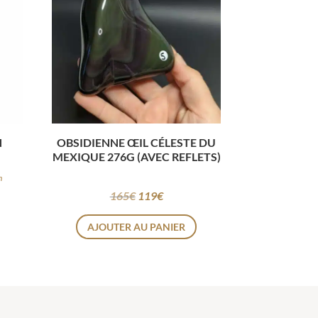
N
OBSIDIENNE ŒIL CÉLESTE DU
MEXIQUE 276G (AVEC REFLETS)
n
165
€
119
€
Le
Le
prix
prix
AJOUTER AU PANIER
initial
actuel
était :
est :
165€.
119€.