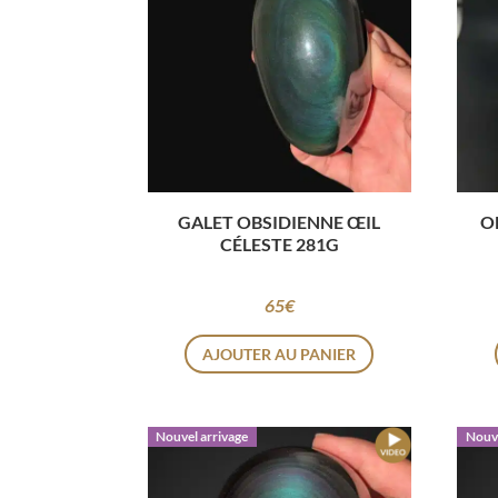
GALET OBSIDIENNE ŒIL
O
CÉLESTE 281G
65
€
AJOUTER AU PANIER
Nouvel arrivage
Nouve