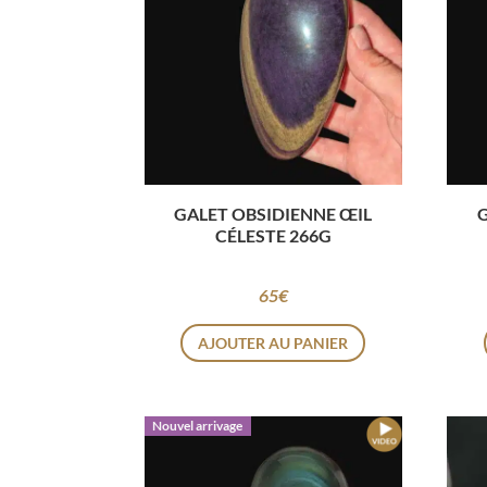
GALET OBSIDIENNE ŒIL
CÉLESTE 266G
65
€
AJOUTER AU PANIER
Nouvel arrivage