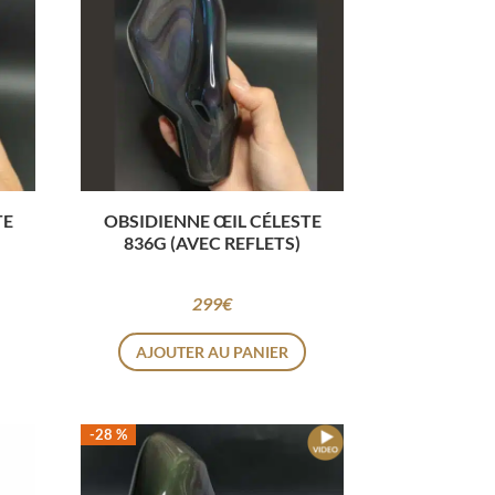
TE
OBSIDIENNE ŒIL CÉLESTE
836G (AVEC REFLETS)
299
€
AJOUTER AU PANIER
-28 %