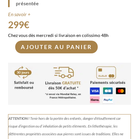
présentée
En savoir +
299
€
Chez vous dès mercredi si livraison en colissimo 48h
AJOUTER AU PANIER
quantité
de
Obsidienne
œil
céleste
836g
(avec
reflets)
ATTENTION !
Tenir
hors de la portée des enfants, danger d'étouffement car
risque d’ingestion ou d’ inhalation de petits éléments.
En lithothérapie, les
différentes propriétés associées aux pierres sont issues de traditions. Elles ne