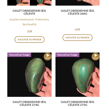
GALET OBSIDIENNE ŒIL
GALET OBSIDIENNE ŒIL
CÉLESTE
CÉLESTE 266G
Soutien émotionnel, Protection,
Spiritualité
65
€
32
€
Ce
AJOUTER AU PANIER
AJOUTER AU PANIER
produit
a
Nouvel arrivage
Nouvel arrivage
plusieurs
variations.
Les
options
peuvent
être
choisies
GALET OBSIDIENNE ŒIL
GALET OBSIDIENNE ŒIL
sur