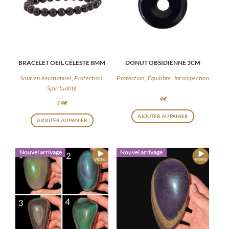
BRACELET OEIL CÉLESTE 8MM
DONUT OBSIDIENNE 3CM
Soutien émotionnel, Protection,
Protection, Équilibre, Introspection
Spiritualité
9
€
19
€
AJOUTER AU PANIER
AJOUTER AU PANIER
Nouvel arrivage
Nouvel arrivage