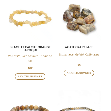
BRACELET CALCITE ORANGE
AGATE CRAZY LACE
BAROQUE
Exubérance, Gaieté, Optimisme
Positivité, Joie de vivre, Estime de
soi
4
€
10
€
AJOUTER AU PANIER
AJOUTER AU PANIER