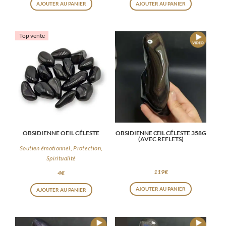
AJOUTER AU PANIER
AJOUTER AU PANIER
Top vente
OBSIDIENNE OEIL CÉLESTE
OBSIDIENNE ŒIL CÉLESTE 358G
(AVEC REFLETS)
Soutien émotionnel, Protection,
Spiritualité
119
€
4
€
AJOUTER AU PANIER
AJOUTER AU PANIER