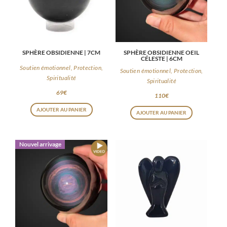
SPHÈRE OBSIDIENNE | 7CM
SPHÈRE OBSIDIENNE OEIL
CÉLESTE | 6CM
Soutien émotionnel, Protection,
Soutien émotionnel, Protection,
Spiritualité
Spiritualité
69
€
110
€
AJOUTER AU PANIER
AJOUTER AU PANIER
Nouvel arrivage