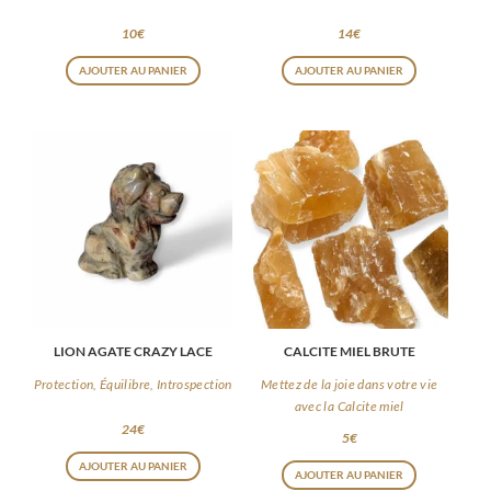
Exubérance, Gaieté, Optimisme
Exubérance, Gaieté, Optimisme
10
€
14
€
AJOUTER AU PANIER
AJOUTER AU PANIER
LION AGATE CRAZY LACE
CALCITE MIEL BRUTE
Protection, Équilibre, Introspection
Mettez de la joie dans votre vie
avec la Calcite miel
24
€
5
€