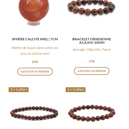
SPHÈRE CALCITE MIEL | 7CM
BRACELET OBSIDIENNE
ACAJOU 10MM
Mettez de la joie dans votre vie
Ancrage, Objectifs, Force
avec la Calcite miel
25
€
89
€
AJOUTER AU PANIER
AJOUTER AU PANIER
3 + 1 offert
3 + 1 offert