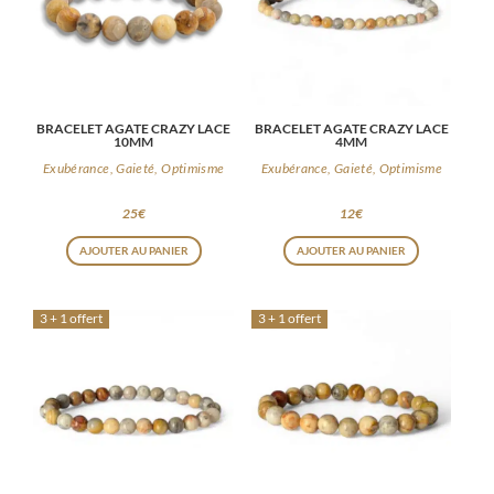
BRACELET AGATE CRAZY LACE
BRACELET AGATE CRAZY LACE
10MM
4MM
Exubérance, Gaieté, Optimisme
Exubérance, Gaieté, Optimisme
25
€
12
€
AJOUTER AU PANIER
AJOUTER AU PANIER
3 + 1 offert
3 + 1 offert