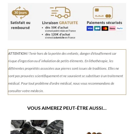
Lion
Agate
Crazy
Lace
ATTENTION !
Tenir
hors de la portée des enfants, danger d'étouffement car
risque d’ingestion ou d’ inhalation de petits éléments.
En lithothérapie, les
différentes propriétés associées aux pierres sont issues de traditions. Elles ne
sont pas prouvées scientifiquement et ne sauraient se substituer à un traitement
médical. Pour tout problème d'ordre médical, nous vous recommandons de
consulter votre médecin.
VOUS AIMEREZ PEUT-ÊTRE AUSSI…