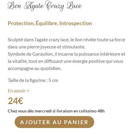
Lion Agate Crazy Lace
Protection, Équilibre, Introspection
Sculpté dans l’agate crazy lace, le lion révèle toute sa force
dans une pierre joyeuse et stimulante.
Symbole de Garaulion, il incarne la puissance intérieure et
la vitalité, tout en diffusant une énergie positive qui vous
accompagne au quotidien.
Taille de la figurine : 5 cm
En savoir +
24
€
Chez vous dès mercredi si livraison en colissimo 48h
AJOUTER AU PANIER
quantité
de