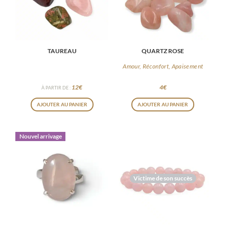
peuvent
être
choisies
TAUREAU
QUARTZ ROSE
sur
la
Amour, Réconfort, Apaisement
page
12
€
4
€
À PARTIR DE :
du
AJOUTER AU PANIER
AJOUTER AU PANIER
produit
Nouvel arrivage
Victime de son succès