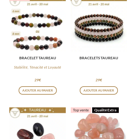
BRACELET TAUREAU
BRACELETS TAUREAU
Stabilité, Ténacité et Loyauté
29
€
29
€
Ce
AJOUTER AU PANIER
AJOUTER AU PANIER
produit
a
Top vente
Qualité Extra
plusieurs
variations.
Les
options