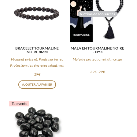
Victime de son succès
BRACELET TOURMALINE
MALA EN TOURMALINE NOIRE
NOIRE 8MM
– NYX
Moment présent, Pieds sur terre,
Mala de protection et d’ancrage
Protection des énergies négatives
39
€
29
€
19
€
AJOUTER AU PANIER
Top vente