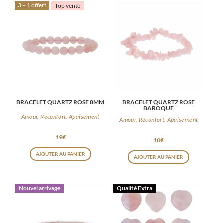
3 + 1 offert
Top vente
BRACELET QUARTZ ROSE 8MM
BRACELET QUARTZ ROSE
BAROQUE
Amour, Réconfort, Apaisement
Amour, Réconfort, Apaisement
19
€
10
€
AJOUTER AU PANIER
AJOUTER AU PANIER
Nouvel arrivage
Qualité Extra