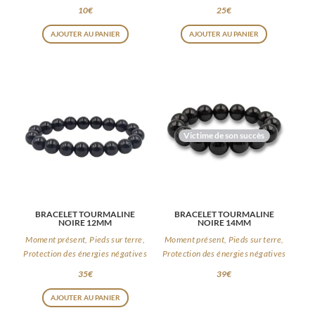
10
€
25
€
AJOUTER AU PANIER
AJOUTER AU PANIER
Victime de son succès
BRACELET TOURMALINE
BRACELET TOURMALINE
NOIRE 12MM
NOIRE 14MM
Moment présent, Pieds sur terre,
Moment présent, Pieds sur terre,
Protection des énergies négatives
Protection des énergies négatives
35
€
39
€
AJOUTER AU PANIER