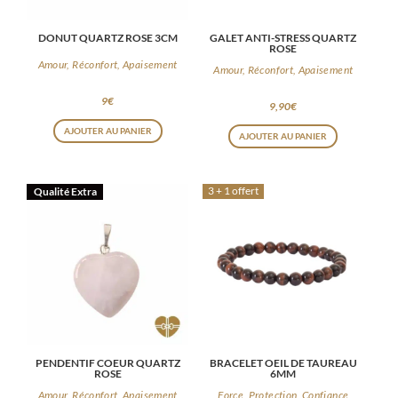
DONUT QUARTZ ROSE 3CM
GALET ANTI-STRESS QUARTZ
ROSE
Amour, Réconfort, Apaisement
Amour, Réconfort, Apaisement
9
€
9,90
€
AJOUTER AU PANIER
AJOUTER AU PANIER
3 + 1 offert
Qualité Extra
PENDENTIF COEUR QUARTZ
BRACELET OEIL DE TAUREAU
ROSE
6MM
Amour, Réconfort, Apaisement
Force, Protection, Confiance