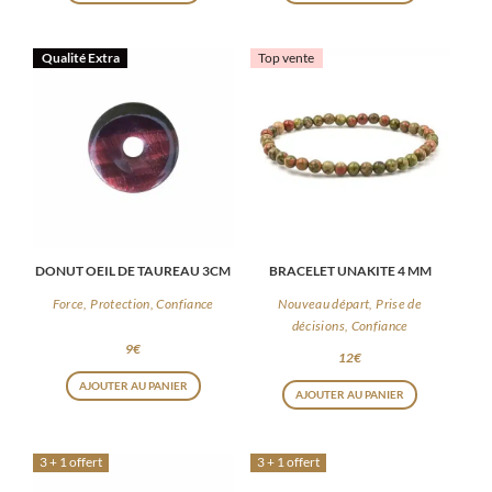
Qualité Extra
Top vente
DONUT OEIL DE TAUREAU 3CM
BRACELET UNAKITE 4 MM
Force, Protection, Confiance
Nouveau départ, Prise de
décisions, Confiance
9
€
12
€
AJOUTER AU PANIER
AJOUTER AU PANIER
3 + 1 offert
3 + 1 offert