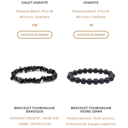
GALET UNAKITE
UNAKITE
Nouveau départ, Prise de
Nouveau départ, Prise de
décisions, Confiance
décisions, Confiance
10
€
4
€
AJOUTER AU PANIER
AJOUTER AU PANIER
BRACELET TOURMALINE
BRACELET TOURMALINE
BAROQUE
NOIRE 10MM
MOMENT PRESENT | PIEDS SUR
Moment présent, Pieds sur terre,
TERRE | PROTECTION
Protection des énergies négatives