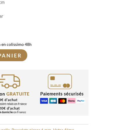
 cm
ar
n en colissimo 48h
PANIER
urelle
,
Bracelets pierre 6 mm
,
Votre 4ème