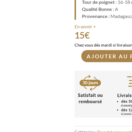
Tour de poignet
: 16-18
Qualité Bonne
: A
Provenance :
Madagasc
En savoir +
15
€
Chez vous dès mardi si livraiso
AJOUTER AU 
quantité
de
Bracelet
Quartz
rose
6mm
Catégories :
Bracelet pierre nat