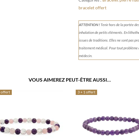
bracelet offert
ATTENTION !
Tenir
hors de la portée de
inhalation de petits éléments.
En lithoth
issues de traditions. Elles ne sont pas p
traitement médical. Pour tout problème
médecin.
VOUS AIMEREZ PEUT-ÊTRE AUSSI…
 offert
3 + 1 offert