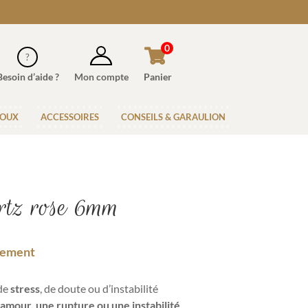
0
Besoin d’aide ?
Mon compte
Panier
JOUX
ACCESSOIRES
CONSEILS & GARAULION
rtz rose 6mm
sement
 de
stress
, de doute ou d’instabilité
’amour, une rupture ou une instabilité