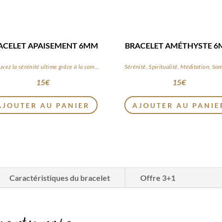
ACELET APAISEMENT 6MM
BRACELET AMÉTHYSTE 
Retrouvez la sérénité ultime grâce à la combinaison de ces pierres apaisantes
Sérénité, Spiritualité, Méditation, So
15
€
15
€
AJOUTER AU PANIER
AJOUTER AU PANIE
Caractéristiques du bracelet
Offre 3+1