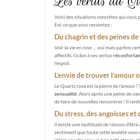
Les vertus du Qu
Voici des situations concrètes qui vous 
Est-ce que vous ressentez :
Du chagrin et des peines d
Voir la vie en rose … oui mais parfois c
affectifs. Grâce à ses vertus
réconfortan
l’espoir.
L’envie de trouver l’amour o
Le Quartz rose est la pierre de l’amour !
sensualité
. Alors après une peine de cœu
de faire de nouvelles rencontres ! Il ren
Du stress, des angoisses et 
Il existe une multitude de raisons d’être
sentiment que toute cette anxiété
vous
idéale car elle sera un bon
anti-stress
, e