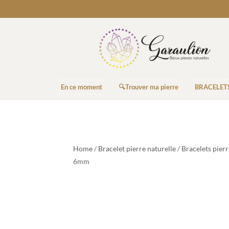
En ce moment
🔍Trouver ma pierre
BRACELET
Home
/
Bracelet pierre naturelle
/
Bracelets pier
6mm