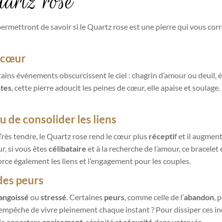
artz rose
permettront de savoir si le Quartz rose est une pierre qui vous cor
e cœur
ertains événements obscurcissent le ciel : chagrin d’amour ou deuil
tes
, cette pierre adoucit les peines de cœur, elle apaise et soulage
u de consolider les liens
 Très tendre, le Quartz rose rend le cœur plus
récepti
f et il augmen
r, si vous êtes
célibataire
et à la recherche de l’amour, ce bracele
force également les liens et l’engagement pour les couples.
des peurs
angoissé
ou
stressé
. Certaines
peurs
, comme celle de l’
abandon
, 
empêche de vivre pleinement chaque instant ? Pour dissiper ces inq
lle apportera
apaisement
, sérénité et
sécurité
dans votre vie.