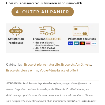
Chez vous dès mercredi si livraison en colissimo 48h
AJOUTER AU PANIER
quantité
de
Bracelet
Améthyste
6mm
Catégories :
Bracelet pierre naturelle
,
Bracelets Améthyste
,
Bracelets pierre 6 mm
,
Votre 4ème bracelet offert
ATTENTION !
Tenir
hors de la portée des enfants, danger d'étouffement car
risque d’ingestion ou d’ inhalation de petits éléments.
En lithothérapie, les
différentes propriétés associées aux pierres sont issues de traditions. Elles ne
sont pas prouvées scientifiquement et ne sauraient se substituer à un traitement