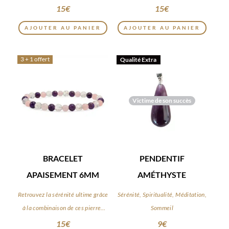
15
€
15
€
AJOUTER AU PANIER
AJOUTER AU PANIER
3 + 1 offert
Qualité Extra
Victime de son succès
BRACELET
PENDENTIF
APAISEMENT 6MM
AMÉTHYSTE
Retrouvez la sérénité ultime grâce
Sérénité, Spiritualité, Méditation,
à la combinaison de ces pierres
Sommeil
apaisantes
15
€
9
€