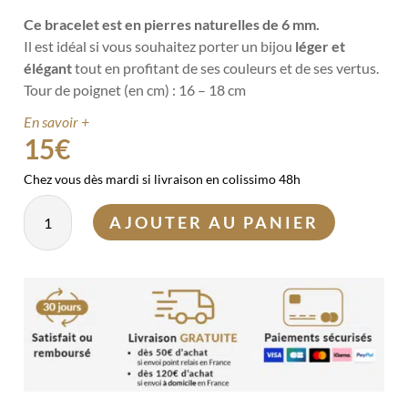
Ce bracelet est en pierres naturelles de 6 mm.
Il est idéal si vous souhaitez porter un bijou
léger et
élégant
tout en profitant de ses couleurs et de ses vertus.
Tour de poignet (en cm) : 16 – 18 cm
En savoir +
15
€
Chez vous dès mardi si livraison en colissimo 48h
quantité
AJOUTER AU PANIER
de
Bracelet
Howlite
6mm