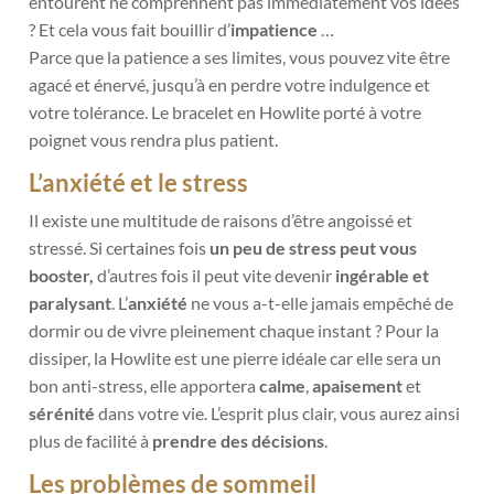
entourent ne comprennent pas immédiatement vos idées
? Et cela vous fait bouillir d’
impatience
…
Parce que la patience a ses limites, vous pouvez vite être
agacé et énervé, jusqu’à en perdre votre indulgence et
votre tolérance. Le bracelet en Howlite porté à votre
poignet vous rendra plus patient.
L’anxiété et le stress
Il existe une multitude de raisons d’être angoissé et
stressé. Si certaines
fois
un peu de stress peut vous
booster,
d’autres fois il peut vite devenir
ingérable et
paralysant
. L’
anxiété
ne vous a-t-elle jamais empêché de
dormir ou de vivre pleinement chaque instant ? Pour la
dissiper, la Howlite est une pierre idéale car elle sera un
bon anti-stress, elle apportera
calme
,
apaisement
et
sérénité
dans votre vie. L’esprit plus clair, vous aurez ainsi
plus de facilité à
prendre des décisions
.
Les problèmes de sommeil