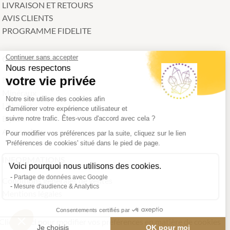
LIVRAISON ET RETOURS
AVIS CLIENTS
PROGRAMME FIDELITE
Continuer sans accepter
CATEGORIES
Nous respectons
votre vie privée
Bracelets
Minéraux
Notre site utilise des cookies afin
Litho-kit
d'améliorer votre expérience utilisateur et
Bijoux
suivre notre trafic. Êtes-vous d'accord avec cela ?
Accessoires
Pour modifier vos préférences par la suite, cliquez sur le lien
'Préférences de cookies' situé dans le pied de page.
INFORMATIONS
Voici pourquoi nous utilisons des cookies.
Partage de données avec Google
Conditions générales de ventes
Mesure d'audience & Analytics
Mentions légales
Consentements certifiés par
Cliquez-ici pour modifier vos préférences en matière de cookies
Je choisis
OK pour moi