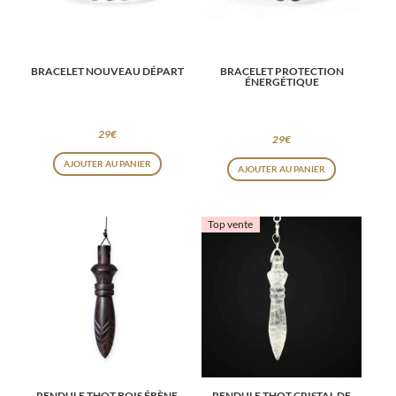
BRACELET NOUVEAU DÉPART
BRACELET PROTECTION
ÉNERGÉTIQUE
29
€
29
€
AJOUTER AU PANIER
AJOUTER AU PANIER
Top vente
PENDULE THOT BOIS ÉBÈNE
PENDULE THOT CRISTAL DE