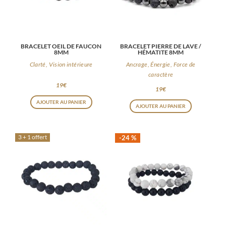
BRACELET OEIL DE FAUCON
BRACELET PIERRE DE LAVE /
8MM
HÉMATITE 8MM
Clarté, Vision intérieure
Ancrage, Énergie, Force de
caractère
19
€
19
€
AJOUTER AU PANIER
AJOUTER AU PANIER
3 + 1 offert
-24 %