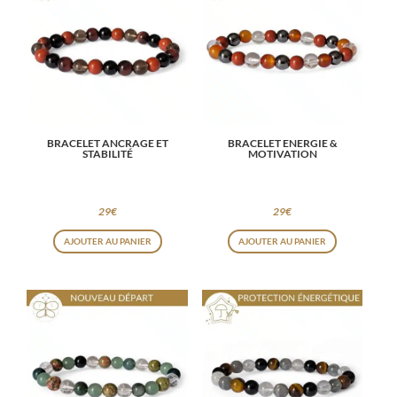
BRACELET ANCRAGE ET
BRACELET ENERGIE &
STABILITÉ
MOTIVATION
29
€
29
€
AJOUTER AU PANIER
AJOUTER AU PANIER