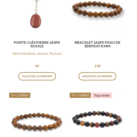
PORTE-CLÉS PIERRE JASPE
BRACELET JASPE PEAU DE
ROUGE
SERPENT 8 MM
Détermination, Action, Passion
5
€
19
€
AJOUTER AU PANIER
AJOUTER AU PANIER
3 + 1 offert
3 + 1 offert
Top vente