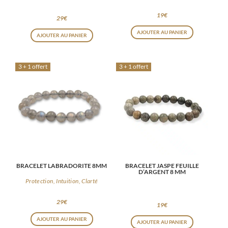
19
€
29
€
AJOUTER AU PANIER
AJOUTER AU PANIER
3 + 1 offert
3 + 1 offert
BRACELET LABRADORITE 8MM
BRACELET JASPE FEUILLE
D’ARGENT 8 MM
Protection, Intuition, Clarté
29
€
19
€
AJOUTER AU PANIER
AJOUTER AU PANIER