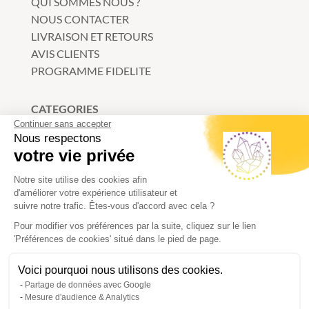
QUI SOMMES NOUS ?
NOUS CONTACTER
LIVRAISON ET RETOURS
AVIS CLIENTS
PROGRAMME FIDELITE
CATEGORIES
Continuer sans accepter
Bracelets
Nous respectons
votre vie privée
Minéraux
Litho-kit
Notre site utilise des cookies afin
Bijoux
d'améliorer votre expérience utilisateur et
Accessoires
suivre notre trafic. Êtes-vous d'accord avec cela ?
Pour modifier vos préférences par la suite, cliquez sur le lien
'Préférences de cookies' situé dans le pied de page.
INFORMATIONS
Voici pourquoi nous utilisons des cookies.
Conditions générales de ventes
Partage de données avec Google
Mentions légales
Mesure d'audience & Analytics