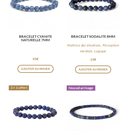
BRACELET CYANITE
BRACELET SODALITE 8MM
NATURELLE 7MM
Maîtrise des émotions, Perception
mentale, Logique
95
€
19
€
AJOUTER AU PANIER
AJOUTER AU PANIER
3 + 1 offert
Nouvel arrivage