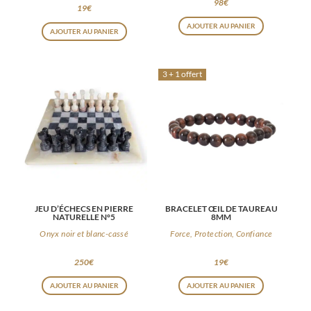
quotidien
98
€
19
€
AJOUTER AU PANIER
AJOUTER AU PANIER
3 + 1 offert
JEU D’ÉCHECS EN PIERRE
BRACELET ŒIL DE TAUREAU
NATURELLE N°5
8MM
Onyx noir et blanc-cassé
Force, Protection, Confiance
250
€
19
€
AJOUTER AU PANIER
AJOUTER AU PANIER