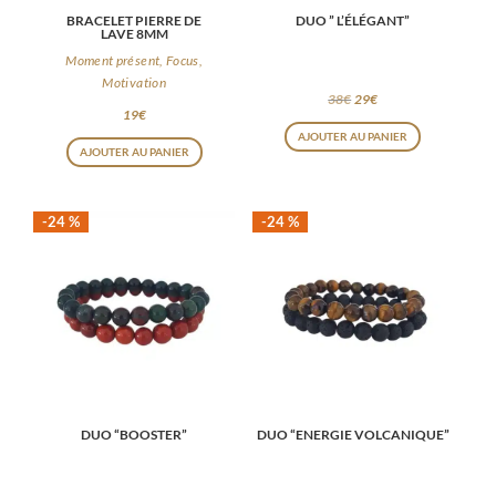
BRACELET PIERRE DE
DUO ” L’ÉLÉGANT”
LAVE 8MM
Moment présent, Focus,
Motivation
Le
Le
38
€
29
€
19
€
prix
prix
AJOUTER AU PANIER
initial
actuel
AJOUTER AU PANIER
était :
est :
38€.
29€.
-24 %
-24 %
DUO “BOOSTER”
DUO “ENERGIE VOLCANIQUE”