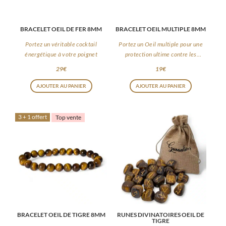
BRACELET OEIL DE FER 8MM
BRACELET OEIL MULTIPLE 8MM
Portez un véritable cocktail
Portez un Oeil multiple pour une
énergétique à votre poignet
protection ultime contre les
énergies négatives
29
€
19
€
AJOUTER AU PANIER
AJOUTER AU PANIER
3 + 1 offert
Top vente
BRACELET OEIL DE TIGRE 8MM
RUNES DIVINATOIRES OEIL DE
TIGRE