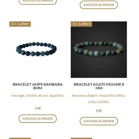
AJOUTER AU PANIER
AJOUTER AU PANIER
3 + 1 offert
3 + 1 offert
BRACELET JASPE KAMBABA
BRACELET AGATE MOUSSE 8
8MM
MM
Ancrage, Estime de soi, Equilibre
Nouveau départ, Nouvelles idées,
Liens solides
19
€
19
€
AJOUTER AU PANIER
AJOUTER AU PANIER