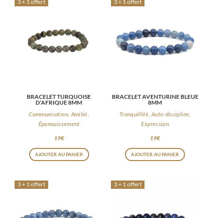
3 + 1 offert
3 + 1 offert
BRACELET TURQUOISE
BRACELET AVENTURINE BLEUE
D’AFRIQUE 8MM
8MM
Communication, Amitié,
Tranquillité, Auto-discipline,
Épanouissement
Expression
19
€
19
€
AJOUTER AU PANIER
AJOUTER AU PANIER
3 + 1 offert
3 + 1 offert