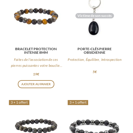
Victime de son succès
BRACELET PROTECTION
PORTE-CLÉS PIERRE
INTENSE 8MM
OBSIDIENNE
Faites de l'association de ces
Protection, Équilibre, Introspection
pierres puissantes votre bouclier
du quotidien
5
€
19
€
AJOUTER AU PANIER
3 + 1 offert
3 + 1 offert