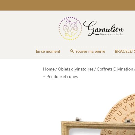
En ce moment
🔍Trouver ma pierre
BRACELET
Home
/
Objets divinatoires
/
Coffrets Divination
/
– Pendule et runes