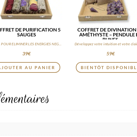
FFRET DE PURIFICATION 5
COFFRET DE DIVINATION
SAUGES
AMÉTHYSTE – PENDULE 
RUNES
IDEAL POUR ELIMINER LES ENERGIES NEGATIVES ET STAGNANTES
39
€
59
€
AJOUTER AU PANIER
BIENTÔT DISPONIB
émentaires