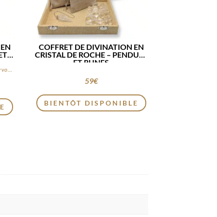
 EN
COFFRET DE DIVINATION EN
ET
CRISTAL DE ROCHE – PENDULE
ET RUNES
Développez votre intuition et votre clairvoyance
59
€
BIENTÔT DISPONIBLE
LE