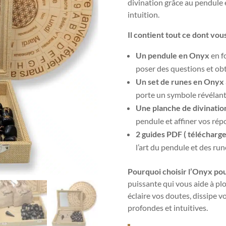
divination grâce au pendule 
intuition.
Il contient tout ce dont vou
Un pendule en Onyx
en f
poser des questions et obt
Un set de runes en Onyx
porte un symbole révélant d
Une planche de divinatio
pendule et affiner vos rép
2 guides PDF ( télécharge
l’art du pendule et des run
Pourquoi choisir l’Onyx pour
puissante qui vous aide à plo
éclaire vos doutes, dissipe 
profondes et intuitives.