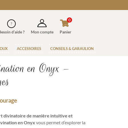
0
Besoin d’aide ?
Mon compte
Panier
JOUX
ACCESSOIRES
CONSEILS & GARAULION
vination en Onyx –
nes
Courage
t divinatoire de manière intuitive et
divination en Onyx
vous permet d’explorer la