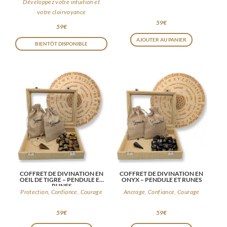
Développez votre intuition et
page
votre clairvoyance
59
€
du
59
€
produit
AJOUTER AU PANIER
BIENTÔT DISPONIBLE
COFFRET DE DIVINATION EN
COFFRET DE DIVINATION EN
OEIL DE TIGRE – PENDULE ET
ONYX – PENDULE ET RUNES
RUNES
Protection, Confiance, Courage
Ancrage, Confiance, Courage
59
€
59
€