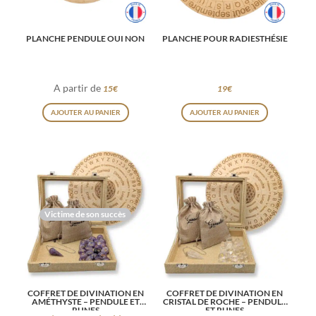
PLANCHE PENDULE OUI NON
PLANCHE POUR RADIESTHÉSIE
A partir de
15
€
19
€
Ce
AJOUTER AU PANIER
AJOUTER AU PANIER
produit
a
plusieurs
variations.
Les
Victime de son succès
options
peuvent
être
choisies
COFFRET DE DIVINATION EN
COFFRET DE DIVINATION EN
sur
AMÉTHYSTE – PENDULE ET
CRISTAL DE ROCHE – PENDULE
RUNES
ET RUNES
la