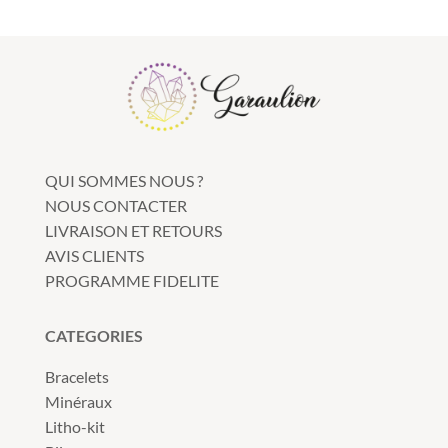
a
plusieurs
variations.
Les
options
peuvent
être
QUI SOMMES NOUS ?
choisies
NOUS CONTACTER
sur
LIVRAISON ET RETOURS
la
AVIS CLIENTS
page
PROGRAMME FIDELITE
du
produit
CATEGORIES
Bracelets
Minéraux
Litho-kit