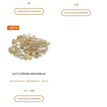
6
€
19
€
AJOUTER AU PANIER
AJOUTER AU PANIER
-50 %
LOT CITRINE NATURELLE
Joie de vivre, Abondance, Tonus
40
€
20
€
Ce
AJOUTER AU PANIER
produit