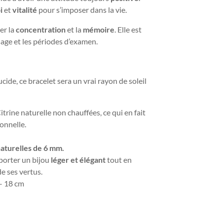
oi
et
vitalité
pour s’imposer dans la vie.
ler la
concentration
et la
mémoire
. Elle est
sage et les périodes d’examen.
cide, ce bracelet sera un vrai rayon de soleil
itrine naturelle non chauffées,
ce qui en fait
onnelle.
naturelles de 6 mm.
 porter un bijou
léger et élégant
tout en
de ses vertus.
 – 18 cm