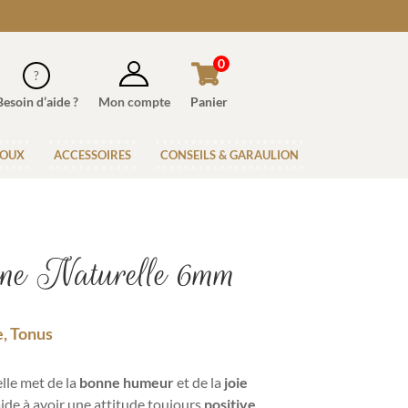
0
Besoin d’aide ?
Mon compte
Panier
JOUX
ACCESSOIRES
CONSEILS & GARAULION
rine Naturelle 6mm
e, Tonus
lle met de la
bonne humeur
et de la
joie
aide à avoir une attitude toujours
positive
.