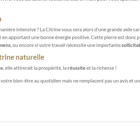
n
anière intensive ? La Citrine vous sera alors d’une grande aide car el
 en apportant une bonne énergie positive. Cette pierre est donc p
mens
, ou encore si votre travail nécessite une importante
sollicita
itrine naturelle
ce
, elle attirerait la prospérité, la
réussite
et la richesse !
r votre bien-être au quotidien mais ne remplacent pas un avis et u