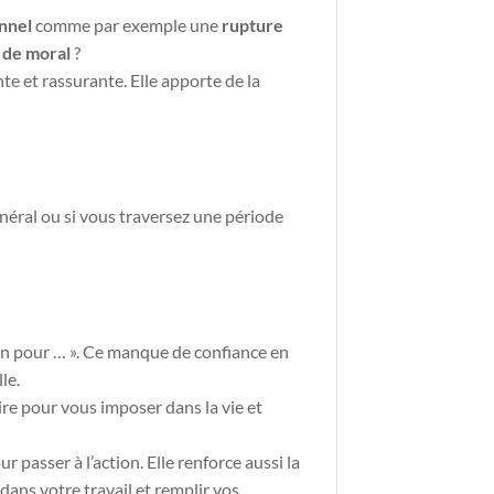
nnel
comme par exemple une
rupture
 de moral
?
ante et rassurante. Elle apporte de la
néral ou si vous traversez une période
 bien pour … ». Ce manque de confiance en
le.
re pour vous imposer dans la vie et
r passer à l’action. Elle renforce aussi la
dans votre travail et remplir vos