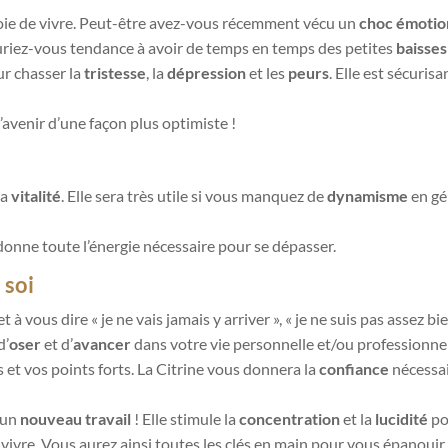
joie de vivre. Peut-être avez-vous récemment vécu un
choc
émotio
uriez-vous tendance à avoir de temps en temps des petites
baisses
ur chasser la
tristesse
, la
dépression
et les
peurs
. Elle est sécuris
l’avenir d’une façon plus optimiste !
la
vitalité
. Elle sera très utile si vous manquez de
dynamisme
en gé
 donne toute l’énergie nécessaire pour se dépasser.
 soi
t à vous dire « je ne vais jamais y arriver », « je ne suis pas assez
d’
oser
et d’
avancer
dans votre vie personnelle et/ou professionnel
 et vos points forts. La Citrine vous donnera la
confiance
nécessai
 un
nouveau travail
!
Elle stimule la
concentration
et la
lucidité
pou
 vivre. Vous aurez ainsi toutes les clés en main pour vous épanouir 