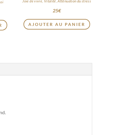
Joie de vivre, Vitalité, Atténuation du stress
soi
25
€
AJOUTER AU PANIER
R
nd.