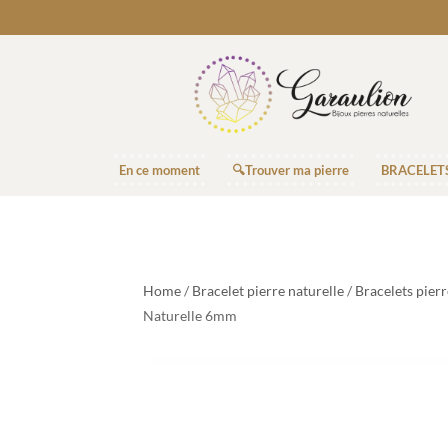
En ce moment
🔍Trouver ma pierre
BRACELET
Home
/
Bracelet pierre naturelle
/
Bracelets pier
Naturelle 6mm