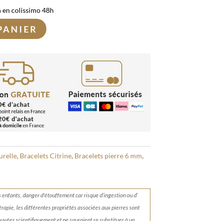
n en colissimo 48h
PANIER
urelle
,
Bracelets Citrine
,
Bracelets pierre 6 mm
,
s enfants, danger d'étouffement car risque d’ingestion ou d’
érapie, les différentes propriétés associées aux pierres sont
rouvées scientifiquement et ne sauraient se substituer à un