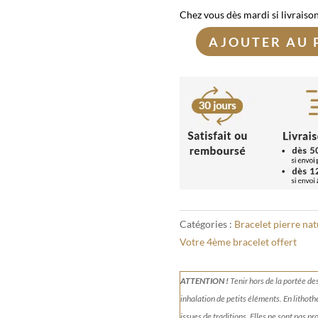
Chez vous dès mardi si livraiso
AJOUTER AU 
quantité
de
Bracelet
Citrine
Naturelle
6mm
Catégories :
Bracelet pierre nat
Votre 4ème bracelet offert
ATTENTION !
Tenir
hors de la portée de
inhalation de petits éléments.
En lithoth
issues de traditions. Elles ne sont pas p