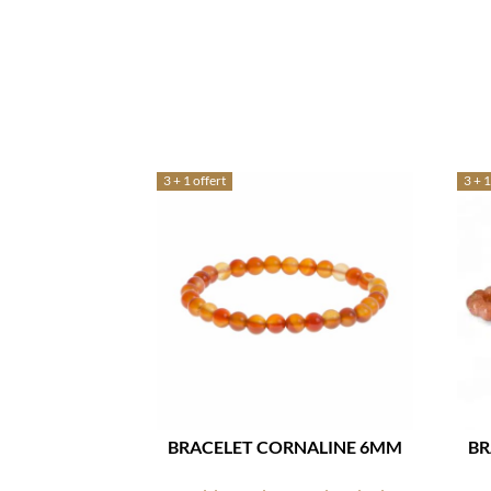
3 + 1 offert
3 + 1
BRACELET CORNALINE 6MM
BR