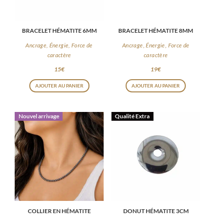
BRACELET HÉMATITE 6MM
BRACELET HÉMATITE 8MM
Ancrage, Énergie, Force de
Ancrage, Énergie, Force de
caractère
caractère
15
€
19
€
AJOUTER AU PANIER
AJOUTER AU PANIER
Nouvel arrivage
Qualité Extra
COLLIER EN HÉMATITE
DONUT HÉMATITE 3CM