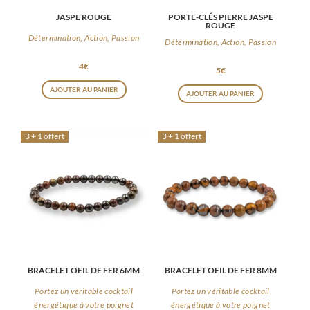
JASPE ROUGE
PORTE-CLÉS PIERRE JASPE
ROUGE
Détermination, Action, Passion
Détermination, Action, Passion
4
€
5
€
AJOUTER AU PANIER
AJOUTER AU PANIER
3 + 1 offert
3 + 1 offert
BRACELET OEIL DE FER 6MM
BRACELET OEIL DE FER 8MM
Portez un véritable cocktail
Portez un véritable cocktail
énergétique à votre poignet
énergétique à votre poignet