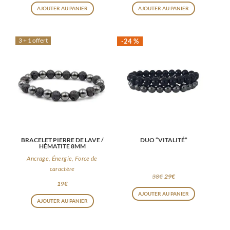
AJOUTER AU PANIER
AJOUTER AU PANIER
3 + 1 offert
-24 %
BRACELET PIERRE DE LAVE /
DUO “VITALITÉ”
HÉMATITE 8MM
Ancrage, Énergie, Force de
caractère
Le
Le
38
€
29
€
19
€
prix
prix
AJOUTER AU PANIER
initial
actuel
AJOUTER AU PANIER
était :
est :
38€.
29€.