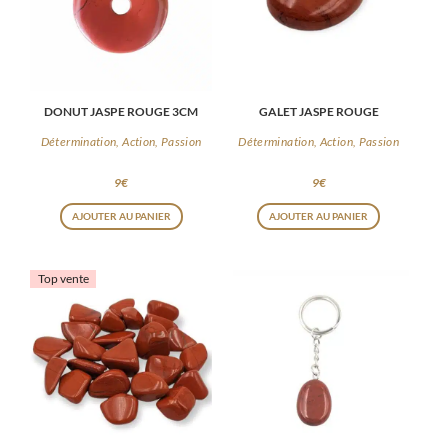
DONUT JASPE ROUGE 3CM
GALET JASPE ROUGE
Détermination, Action, Passion
Détermination, Action, Passion
9
€
9
€
AJOUTER AU PANIER
AJOUTER AU PANIER
Top vente