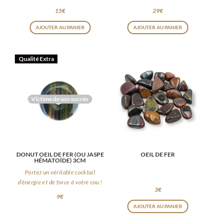
15
€
29
€
AJOUTER AU PANIER
AJOUTER AU PANIER
Qualité Extra
Victime de son succès
DONUT OEIL DE FER (OU JASPE
OEIL DE FER
HÉMATOÏDE) 3CM
Portez un véritable cocktail
d’énergie et de force à votre cou !
3
€
9
€
AJOUTER AU PANIER