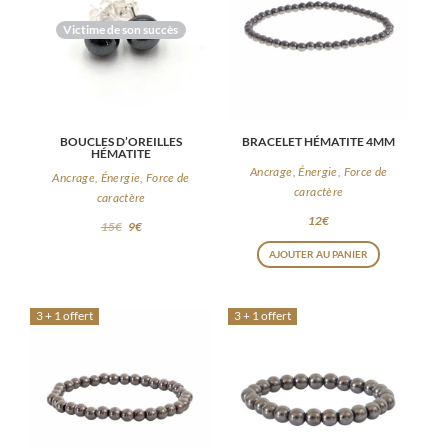
Victime de son succès
BOUCLES D’OREILLES
BRACELET HÉMATITE 4MM
HÉMATITE
Ancrage, Énergie, Force de
Ancrage, Énergie, Force de
caractère
caractère
12
€
15
€
9
€
AJOUTER AU PANIER
3 + 1 offert
3 + 1 offert