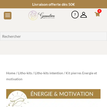
Livraison offerte dès 50€
0
Home
/
Litho-kits
/
Litho-kits intention
/ Kit pierres Energie et
motivation