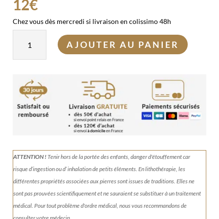
12
€
Chez vous dès mercredi si livraison en colissimo 48h
quantité
AJOUTER AU PANIER
de
Kit
pierres
Energie
et
motivation
ATTENTION !
Tenir
hors de la portée des enfants, danger d'étouffement car
risque d’ingestion ou d’ inhalation de petits éléments.
En lithothérapie, les
différentes propriétés associées aux pierres sont issues de traditions. Elles ne
sont pas prouvées scientifiquement et ne sauraient se substituer à un traitement
médical. Pour tout problème d'ordre médical, nous vous recommandons de
consulter votre médecin.