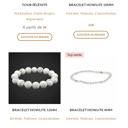
TOUR SÉLÉNITE
BRACELET HOWLITE 10MM
Purification, Clarté d’esprit,
Sérénité, Patience, Concentration
Alignement
25
€
A partir de
9
€
Ce
AJOUTER AU PANIER
AJOUTER AU PANIER
produit
a
Top vente
plusieurs
variations.
Les
options
peuvent
être
choisies
BRACELET HOWLITE 12MM
BRACELET HOWLITE 4MM
sur
la
Sérénité, Patience, Concentration
Sérénité, Patience, Concentration
page