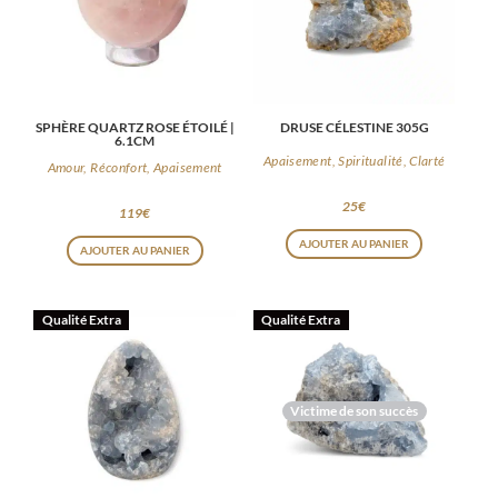
SPHÈRE QUARTZ ROSE ÉTOILÉ |
DRUSE CÉLESTINE 305G
6.1CM
Apaisement, Spiritualité, Clarté
Amour, Réconfort, Apaisement
25
€
119
€
AJOUTER AU PANIER
AJOUTER AU PANIER
Qualité Extra
Qualité Extra
Victime de son succès