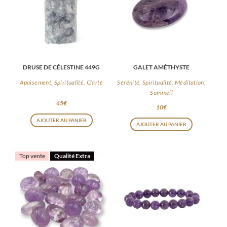
DRUSE DE CÉLESTINE 449G
GALET AMÉTHYSTE
Apaisement, Spiritualité, Clarté
Sérénité, Spiritualité, Méditation,
Sommeil
45
€
10
€
AJOUTER AU PANIER
AJOUTER AU PANIER
Top vente
Qualité Extra