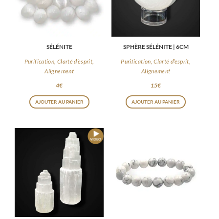
SÉLÉNITE
SPHÈRE SÉLÉNITE | 6CM
Purification, Clarté d’esprit,
Purification, Clarté d’esprit,
Alignement
Alignement
4
€
15
€
AJOUTER AU PANIER
AJOUTER AU PANIER