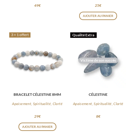
49
€
25
€
AJOUTER AU PANIER
3 + 1 offert
Qualité Extra
Victime de son succès
BRACELET CÉLESTINE 8MM
CÉLESTINE
Apaisement, Spiritualité, Clarté
Apaisement, Spiritualité, Clarté
29
€
8
€
AJOUTER AU PANIER