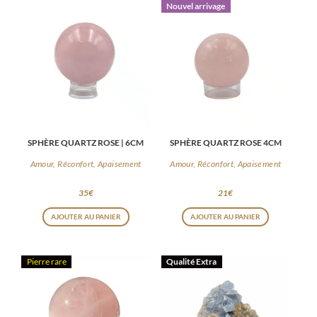
Nouvel arrivage
SPHÈRE QUARTZ ROSE | 6CM
SPHÈRE QUARTZ ROSE 4CM
Amour, Réconfort, Apaisement
Amour, Réconfort, Apaisement
35
€
21
€
AJOUTER AU PANIER
AJOUTER AU PANIER
Pierre rare
Qualité Extra