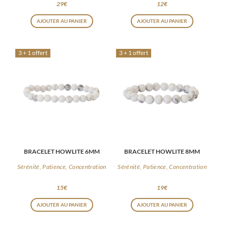
29
€
12
€
du
AJOUTER AU PANIER
AJOUTER AU PANIER
produit
3 + 1 offert
3 + 1 offert
BRACELET HOWLITE 6MM
BRACELET HOWLITE 8MM
Sérénité, Patience, Concentration
Sérénité, Patience, Concentration
15
€
19
€
AJOUTER AU PANIER
AJOUTER AU PANIER