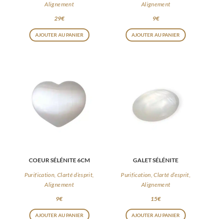
Alignement
Alignement
29
€
9
€
AJOUTER AU PANIER
AJOUTER AU PANIER
COEUR SÉLÉNITE 6CM
GALET SÉLÉNITE
Purification, Clarté d’esprit,
Purification, Clarté d’esprit,
Alignement
Alignement
9
€
15
€
AJOUTER AU PANIER
AJOUTER AU PANIER