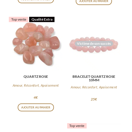
AJOUTER AU PANIER
Top vente
Qualité Extra
Victime de son succès
QUARTZ ROSE
BRACELET QUARTZ ROSE
10MM
Amour, Réconfort, Apaisement
Amour, Réconfort, Apaisement
4
€
25
€
AJOUTER AU PANIER
Top vente