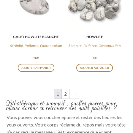
GALET HOWLITE BLANCHE
HOWLITE
Sérénité, Patience, Concentration
Sérénité, Patience, Concentration
10
€
4
€
AJOUTER AU PANIER
AJOUTER AU PANIER
1
2
→
Lithothérapie et sommeil : quelles pierres pour
mieux dormir et retrouver des nuits paisibles ?
Vous pouvez vous coucher épuisé et rester des heures les
yeux ouverts. Votre corps réclame du repos mais votre tête
n’a pas reçu le message. C’est l’expérience que vivent