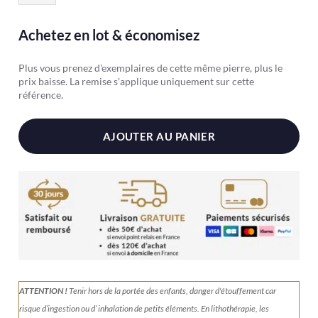
Galet
anti-
Achetez en lot & économisez
stress
Quartz
Plus vous prenez d'exemplaires de cette même pierre, plus le
rose
prix baisse. La remise s'applique uniquement sur cette
référence.
AJOUTER AU PANIER
ATTENTION !
Tenir
hors de la portée des enfants, danger d'étouffement car
risque d’ingestion ou d’ inhalation de petits éléments.
En lithothérapie, les