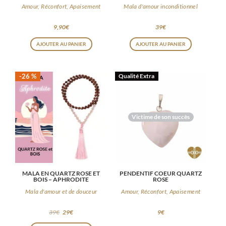
Amour, Réconfort, Apaisement
Mala d'amour inconditionnel
9,90
€
39
€
AJOUTER AU PANIER
AJOUTER AU PANIER
-26 %
Qualité Extra
Victime de son succès
MALA EN QUARTZ ROSE ET
PENDENTIF COEUR QUARTZ
BOIS – APHRODITE
ROSE
Mala d'amour et de douceur
Amour, Réconfort, Apaisement
39
€
29
€
9
€