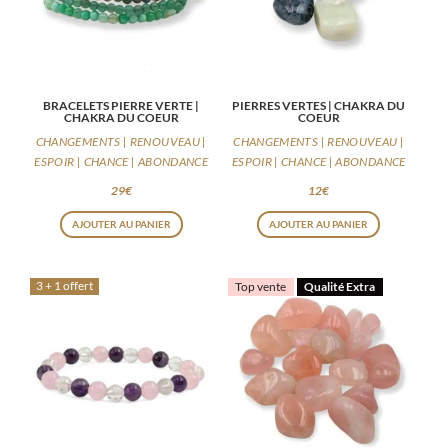
BRACELETS PIERRE VERTE |
PIERRES VERTES | CHAKRA DU
CHAKRA DU COEUR
COEUR
CHANGEMENTS | RENOUVEAU |
CHANGEMENTS | RENOUVEAU |
ESPOIR | CHANCE | ABONDANCE
ESPOIR | CHANCE | ABONDANCE
29
€
12
€
AJOUTER AU PANIER
AJOUTER AU PANIER
3 + 1 offert
Top vente
Qualité Extra