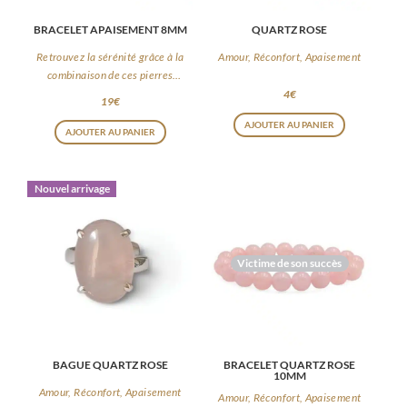
BRACELET APAISEMENT 8MM
QUARTZ ROSE
Retrouvez la sérénité grâce à la
Amour, Réconfort, Apaisement
combinaison de ces pierres
apaisantes
4
€
19
€
AJOUTER AU PANIER
AJOUTER AU PANIER
Nouvel arrivage
Victime de son succès
BAGUE QUARTZ ROSE
BRACELET QUARTZ ROSE
10MM
Amour, Réconfort, Apaisement
Amour, Réconfort, Apaisement