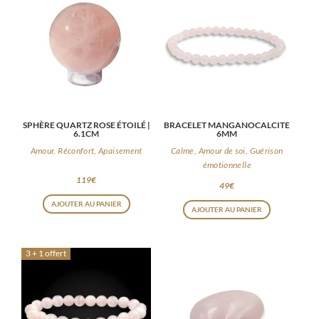
SPHÈRE QUARTZ ROSE ÉTOILÉ |
BRACELET MANGANOCALCITE
6.1CM
6MM
Amour, Réconfort, Apaisement
Calme, Amour de soi, Guérison
émotionnelle
119
€
49
€
AJOUTER AU PANIER
AJOUTER AU PANIER
3 + 1 offert