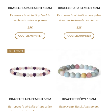
BRACELET APAISEMENT 10MM
BRACELET APAISEMENT 4MM
Retrouvez la sérénité grâce à la
Retrouvez la sérénité ultime grâce
combinaison de ces pierres
à la combinaison de ces pierres
apaisantes
apaisantes
25
€
12
€
AJOUTER AU PANIER
AJOUTER AU PANIER
3 + 1 offert
BRACELET APAISEMENT 6MM
BRACELET BÉRYL 10MM
Retrouvez la sérénité ultime grâce
Renouveau, Recul, Apaisement