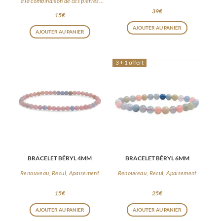
à la combinaison de ces pierres
apaisantes
39
€
15
€
AJOUTER AU PANIER
AJOUTER AU PANIER
3 + 1 offert
BRACELET BÉRYL 4MM
BRACELET BÉRYL 6MM
Renouveau, Recul, Apaisement
Renouveau, Recul, Apaisement
15
€
25
€
AJOUTER AU PANIER
AJOUTER AU PANIER