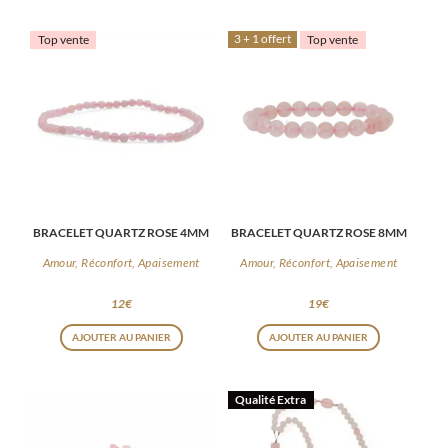
3 + 1 offert
Top vente
Top vente
BRACELET QUARTZ ROSE 4MM
BRACELET QUARTZ ROSE 8MM
Amour, Réconfort, Apaisement
Amour, Réconfort, Apaisement
12
€
19
€
AJOUTER AU PANIER
AJOUTER AU PANIER
Qualité Extra