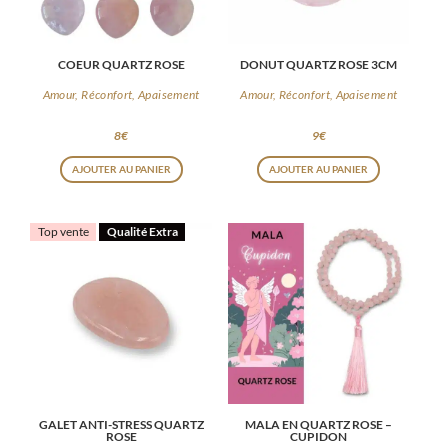
COEUR QUARTZ ROSE
DONUT QUARTZ ROSE 3CM
Amour, Réconfort, Apaisement
Amour, Réconfort, Apaisement
8
€
9
€
AJOUTER AU PANIER
AJOUTER AU PANIER
Top vente
Qualité Extra
GALET ANTI-STRESS QUARTZ
MALA EN QUARTZ ROSE –
ROSE
CUPIDON