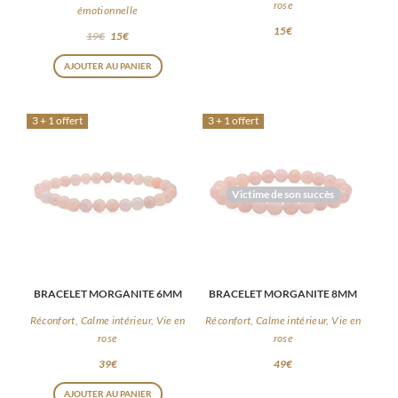
rose
émotionnelle
15
€
19
€
15
€
AJOUTER AU PANIER
3 + 1 offert
3 + 1 offert
Victime de son succès
BRACELET MORGANITE 6MM
BRACELET MORGANITE 8MM
Réconfort, Calme intérieur, Vie en
Réconfort, Calme intérieur, Vie en
rose
rose
39
€
49
€
AJOUTER AU PANIER