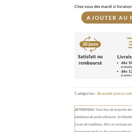
Chez vous dès mardi si livraiso
AJOUTER AU 
quantité
de
Bracelet
Rhodochrosite
12mm
Catégories :
Bracelet pierre nat
ATTENTION !
Tenir
hors de la portée de
inhalation de petits éléments.
En lithoth
issues de traditions. Elles ne sont pas p
traitement médical. Pour tout problème