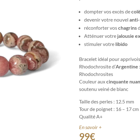
dompter vos excès de
col
devenir votre nouvel
anti
réconforter vos
chagrins
d
Atténuer votre
jalousie e
stimuler votre
libido
Bracelet idéal pour apprivois
Rhodochrosite d’
Argentine
Rhodochrosites
Couleur aux
cinquante nuan
soutenu veiné de blanc
Taille des perles : 12.5 mm
Tour de poignet : 16 – 17 cm
Qualité A+
En savoir +
99
€