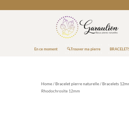
En ce moment
🔍Trouver ma pierre
BRACELET
Home
/
Bracelet pierre naturelle
/
Bracelets 12mm
Rhodochrosite 12mm