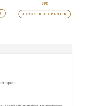
69
€
R
AJOUTER AU PANIER
correspond.
’amour profonds et anciens, traumatismes