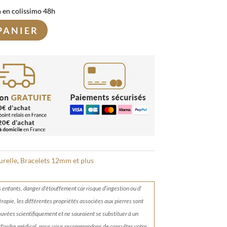
n en colissimo 48h
PANIER
urelle
,
Bracelets 12mm et plus
s enfants, danger d'étouffement car risque d’ingestion ou d’
érapie, les différentes propriétés associées aux pierres sont
rouvées scientifiquement et ne sauraient se substituer à un
 d'ordre médical, nous vous recommandons de consulter votre