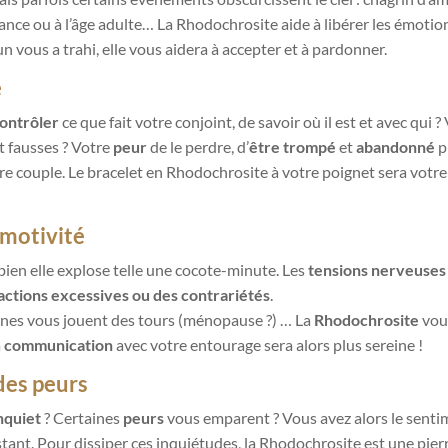
nce ou à l’âge adulte… La Rhodochrosite aide à libérer les émotio
un vous a trahi, elle vous aidera à accepter et à pardonner.
e
ontrôler
ce que fait votre conjoint, de savoir où il est et avec qui ?
nt fausses ? Votre
peur
de le perdre, d’
être trompé
et
abandonné
p
re couple. Le bracelet en Rhodochrosite à votre poignet sera votre 
émotivité
ien elle explose telle une cocote-minute. Les
tensions nerveuse
actions excessives ou des contrariétés
.
ones vous jouent des tours (ménopause ?) … La
Rhodochrosite
vous
a
communication
avec votre entourage sera alors plus sereine !
des peurs
nquiet
? Certaines
peurs
vous emparent ? Vous avez alors le senti
nt. Pour dissiper ces inquiétudes, la Rhodochrosite est une pierre