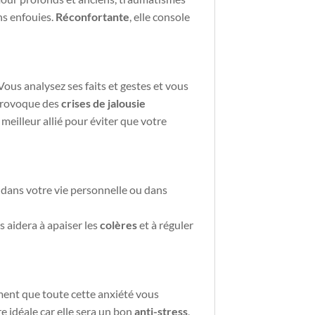
ns enfouies.
Réconfortante
, elle console
 Vous analysez ses faits et gestes et vous
rovoque des
crises de jalousie
meilleur allié pour éviter que votre
s
dans votre vie personnelle ou dans
 aidera à apaiser les
colères
et à réguler
ment que toute cette anxiété
vous
 idéale car elle sera un bon
anti-stress
,