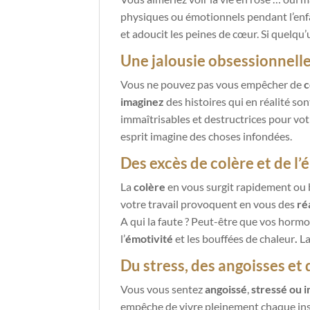
physiques ou émotionnels pendant l’enfa
et adoucit les peines de cœur. Si quelqu’
Une jalousie obsessionnell
Vous ne pouvez pas vous empêcher de
c
imaginez
des histoires qui en réalité so
immaîtrisables et destructrices pour vot
esprit imagine des choses infondées.
Des excès de colère et de l’
La
colère
en vous surgit rapidement ou b
votre travail provoquent en vous des
ré
A qui la faute ? Peut-être que vos horm
l’
émotivité
et les bouffées de chaleur
.
L
Du stress, des angoisses et 
Vous vous sentez
angoissé
,
stressé ou i
empêche de vivre pleinement chaque insta