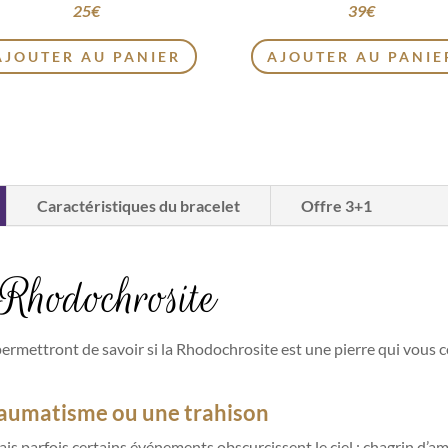
25
€
39
€
AJOUTER AU PANIER
AJOUTER AU PANIE
Caractéristiques du bracelet
Offre 3+1
 Rhodochrosite
permettront de savoir si la Rhodochrosite est une pierre qui vous 
raumatisme ou une trahison
mais parfois certains événements obscurcissent le ciel : chagrin d