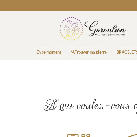
En ce moment
🔍Trouver ma pierre
BRACELET
A qui voulez-vous o