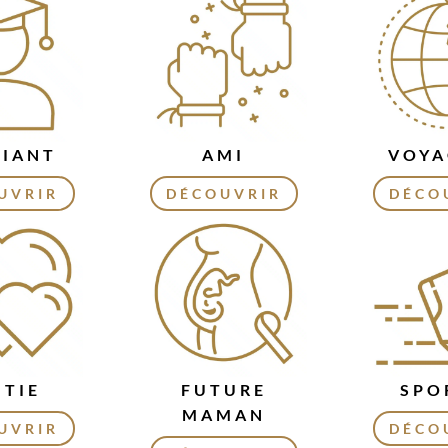
DIANT
AMI
VOYA
UVRIR
DÉCOUVRIR
DÉCO
ITIE
FUTURE
SPO
MAMAN
UVRIR
DÉCO