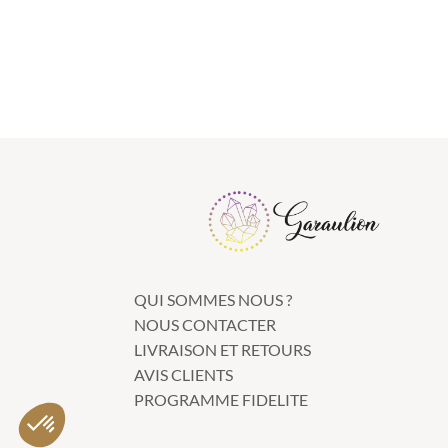
QUI SOMMES NOUS ?
NOUS CONTACTER
LIVRAISON ET RETOURS
AVIS CLIENTS
Axeptio consent
Plateforme de Gestion du Consentement : Personnalisez vo
PROGRAMME FIDELITE
Notre plateforme vous permet d'adapter et de gérer vos param