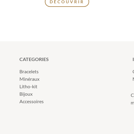
DÉCOUVRIR
CATEGORIES
Bracelets
Minéraux
Litho-kit
Bijoux
C
Accessoires
m
s Options
ètres de confidentialité, en garantissant la conformité avec le