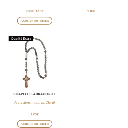
180
€
165
€
210
€
AJOUTER AU PANIER
Qualité Extra
CHAPELET LABRADORITE
Protection, Intuition, Clarté
170
€
AJOUTER AU PANIER