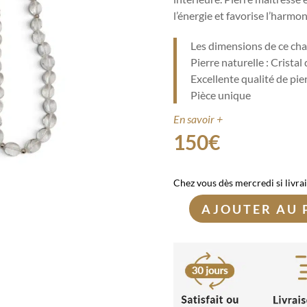
l’énergie et favorise l’harmon
Les dimensions de ce cha
Pierre naturelle : Cristal
Excellente qualité de pie
Pièce unique
En savoir +
150
€
Chez vous dès mercredi si livra
AJOUTER AU 
quantité
de
Chapelet
Cristal
de
Roche