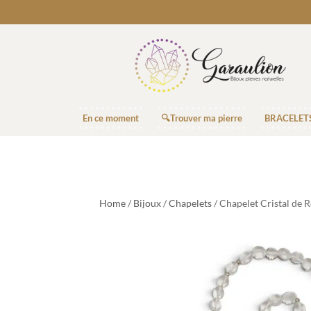
En ce moment
🔍Trouver ma pierre
BRACELET
Home
/
Bijoux
/
Chapelets
/ Chapelet Cristal de 