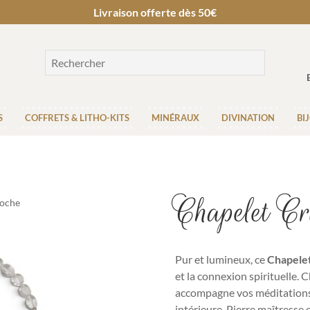
Livraison offerte dès 50€
S
COFFRETS & LITHO-KITS
MINÉRAUX
DIVINATION
BI
Chapelet Cr
Roche
Pur et lumineux, ce
Chapelet
et la connexion spirituelle. 
accompagne vos méditations 
intérieure. Pierre maîtresse e