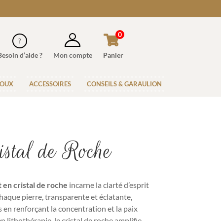
0
Besoin d’aide ?
Mon compte
Panier
JOUX
ACCESSOIRES
CONSEILS & GARAULION
istal de Roche
 en cristal de roche
incarne la clarté d’esprit
Chaque pierre, transparente et éclatante,
en renforçant la concentration et la paix
n lithothérapie, le cristal de roche amplifie