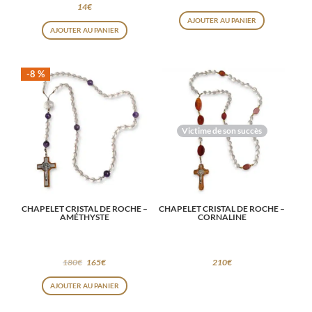
14
€
AJOUTER AU PANIER
AJOUTER AU PANIER
-8 %
Victime de son succès
CHAPELET CRISTAL DE ROCHE –
CHAPELET CRISTAL DE ROCHE –
AMÉTHYSTE
CORNALINE
180
€
165
€
210
€
AJOUTER AU PANIER