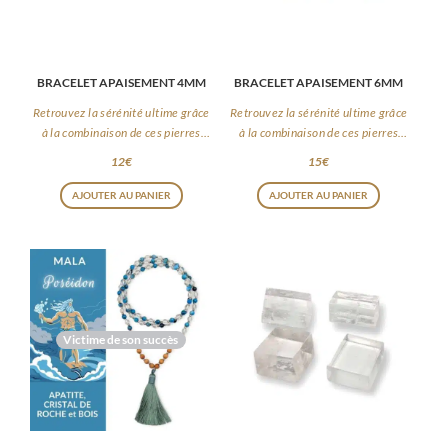
BRACELET APAISEMENT 4MM
BRACELET APAISEMENT 6MM
Retrouvez la sérénité ultime grâce
Retrouvez la sérénité ultime grâce
à la combinaison de ces pierres
à la combinaison de ces pierres
apaisantes
apaisantes
12
€
15
€
AJOUTER AU PANIER
AJOUTER AU PANIER
Victime de son succès