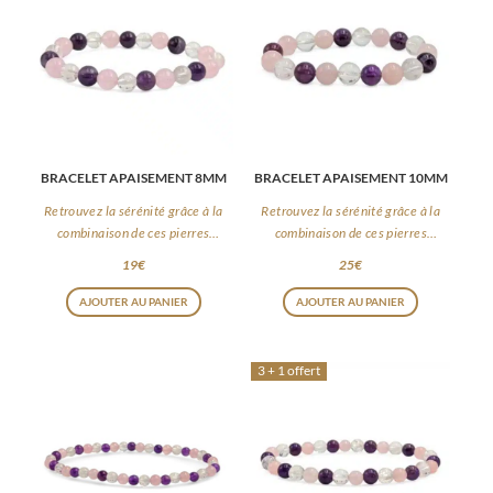
BRACELET APAISEMENT 8MM
BRACELET APAISEMENT 10MM
Retrouvez la sérénité grâce à la
Retrouvez la sérénité grâce à la
combinaison de ces pierres
combinaison de ces pierres
apaisantes
apaisantes
19
€
25
€
AJOUTER AU PANIER
AJOUTER AU PANIER
3 + 1 offert