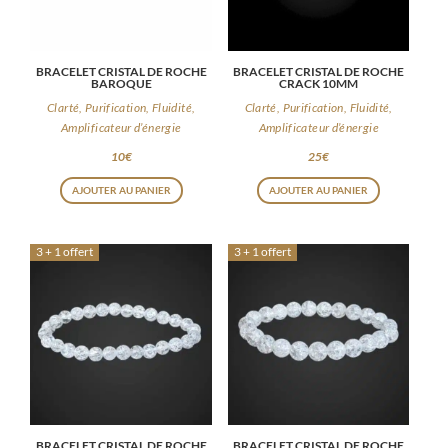
BRACELET CRISTAL DE ROCHE
BRACELET CRISTAL DE ROCHE
BAROQUE
CRACK 10MM
Clarté, Purification, Fluidité,
Clarté, Purification, Fluidité,
Amplificateur d’énergie
Amplificateur d’énergie
10
€
25
€
AJOUTER AU PANIER
AJOUTER AU PANIER
3 + 1 offert
3 + 1 offert
BRACELET CRISTAL DE ROCHE
BRACELET CRISTAL DE ROCHE