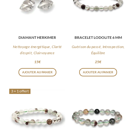
DIAMANT HERKIMER
BRACELET LODOLITE 6 MM
Nettoyage énergétique, Clarté
Guérison du passé, Introspection,
d’esprit, Clairvoyance
Équilibre
15
€
25
€
AJOUTER AU PANIER
AJOUTER AU PANIER
3 + 1 offert