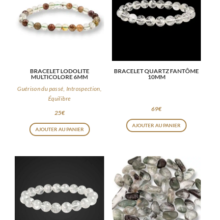
BRACELET LODOLITE
BRACELET QUARTZ FANTÔME
MULTICOLORE 6MM
10MM
Guérison du passé, Introspection,
Équilibre
69
€
25
€
AJOUTER AU PANIER
AJOUTER AU PANIER