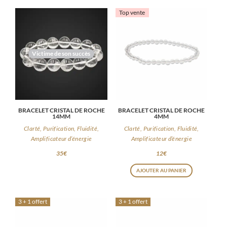
Top vente
Victime de son succès
BRACELET CRISTAL DE ROCHE
BRACELET CRISTAL DE ROCHE
14MM
4MM
Clarté, Purification, Fluidité,
Clarté, Purification, Fluidité,
Amplificateur d’énergie
Amplificateur d’énergie
35
€
12
€
AJOUTER AU PANIER
3 + 1 offert
3 + 1 offert