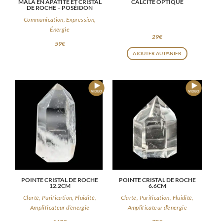
MALA EN APATITE ET CRISTAL
CALCITE OPTIQUE
DE ROCHE – POSÉIDON
Communication, Expression,
Énergie
29
€
59
€
AJOUTER AU PANIER
POINTE CRISTAL DE ROCHE
POINTE CRISTAL DE ROCHE
12.2CM
6.6CM
Clarté, Purification, Fluidité,
Clarté, Purification, Fluidité,
Amplificateur d’énergie
Amplificateur d’énergie