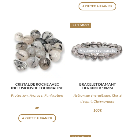
AJOUTER AU PANIER
3 + 1 offert
Victime de son succès
CRISTAL DE ROCHE AVEC
BRACELET DIAMANT
INCLUSIONS DE TOURMALINE
HERKIMER 10MM
Protection, Ancrage, Purification
Nettoyage énergétique, Clarté
d’esprit, Clairvoyance
4
€
105
€
AJOUTER AU PANIER