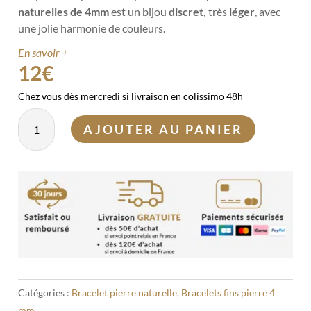
naturelles de 4mm
est un bijou
discret,
très
léger
, avec
une jolie harmonie de couleurs.
En savoir +
12
€
Chez vous dès mercredi si livraison en colissimo 48h
quantité
AJOUTER AU PANIER
de
Bracelet
Apaisement
4mm
Catégories :
Bracelet pierre naturelle
,
Bracelets fins pierre 4
mm