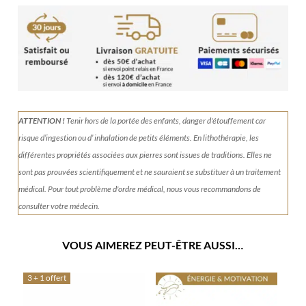
Collier
en
Cristal
de
roche
ATTENTION !
Tenir
hors de la portée des enfants, danger d'étouffement car
risque d’ingestion ou d’ inhalation de petits éléments.
En lithothérapie, les
différentes propriétés associées aux pierres sont issues de traditions. Elles ne
sont pas prouvées scientifiquement et ne sauraient se substituer à un traitement
médical. Pour tout problème d'ordre médical, nous vous recommandons de
consulter votre médecin.
VOUS AIMEREZ PEUT-ÊTRE AUSSI…
3 + 1 offert