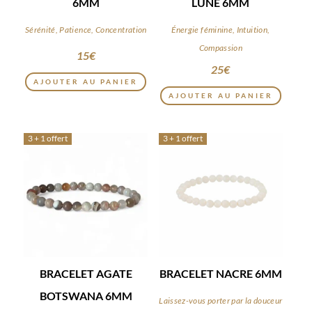
6MM
LUNE 6MM
Sérénité, Patience, Concentration
Énergie féminine, Intuition,
Compassion
15
€
25
€
AJOUTER AU PANIER
AJOUTER AU PANIER
3 + 1 offert
3 + 1 offert
BRACELET AGATE
BRACELET NACRE 6MM
BOTSWANA 6MM
Laissez-vous porter par la douceur