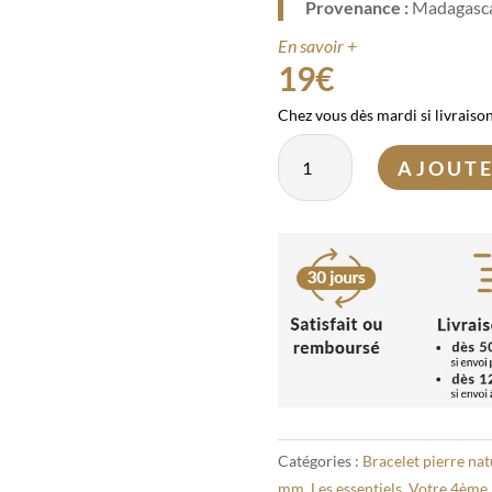
Provenance :
Madagasc
En savoir +
19
€
Chez vous dès mardi si livraiso
quantité
AJOUTE
de
Bracelet
Quartz
rose
8mm
Catégories :
Bracelet pierre nat
mm
,
Les essentiels
,
Votre 4ème 