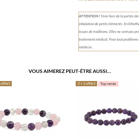
ATTENTION !
Tenir
hors de la portée de
inhalation de petits éléments.
En lithoth
issues de traditions. Elles ne sont pas p
traitement médical. Pour tout problème
médecin.
VOUS AIMEREZ PEUT-ÊTRE AUSSI…
 offert
3 + 1 offert
Top vente