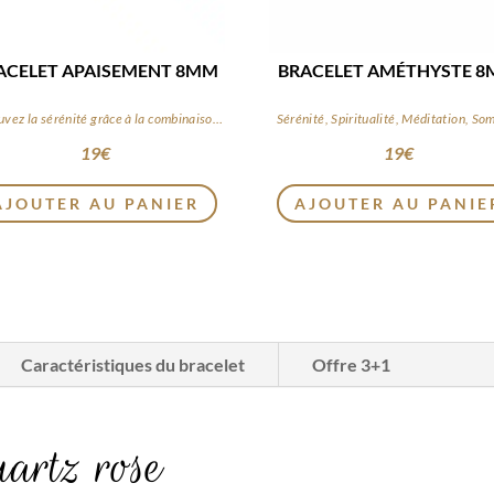
BRACELET APAISEMENT 8MM
BRACELET AMÉTHYSTE 
Retrouvez la sérénité grâce à la combinaison de ces pierres apaisantes
Sérénité, Spiritualité, Méditation, So
19
€
19
€
AJOUTER AU PANIER
AJOUTER AU PANIE
Caractéristiques du bracelet
Offre 3+1
artz rose