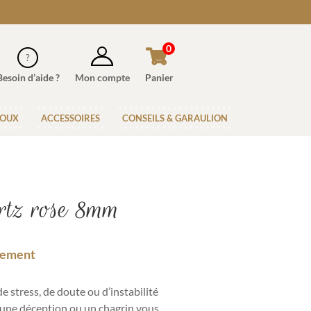
0
Besoin d’aide ?
Mon compte
Panier
JOUX
ACCESSOIRES
CONSEILS & GARAULION
rtz rose 8mm
sement
 stress, de doute ou d’instabilité
 une déception ou un chagrin vous