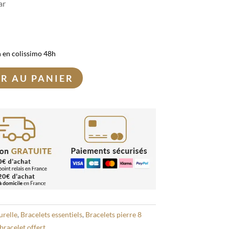
ar
n en colissimo 48h
R AU PANIER
urelle
,
Bracelets essentiels
,
Bracelets pierre 8
bracelet offert