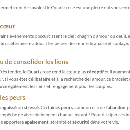
permettront de savoir si le Quartz rose est une pierre qui vous cor
e cœur
ertains événements obscurcissent le ciel : chagrin d’amour ou deuil
tes
, cette pierre adoucit les peines de cœur, elle apaise et soulage
u de consolider les liens
 Très tendre, le Quartz rose rend le cœur plus
récepti
f
et il augmen
r, si vous êtes
célibataire
et à la recherche de l’amour, ce bracele
force également les liens et l’engagement pour les couples.
des peurs
angoissé
ou
stressé
. Certaines
peurs
, comme celle de l’
abandon
, 
empêche de vivre pleinement chaque instant ? Pour dissiper ces inq
lle apportera
apaisement
, sérénité et
sécurité
dans votre vie.