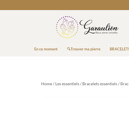
En ce moment
🔍Trouver ma pierre
BRACELET
Home
/
Les essentiels
/
Bracelets essentiels
/ Brac