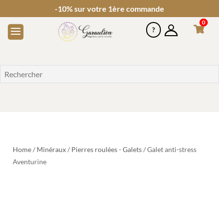
-10% sur votre 1ère commande
0
Home
/
Minéraux
/
Pierres roulées - Galets
/ Galet anti-stress
Aventurine