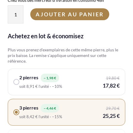
Chez vous dès mercredi si livraison en colissimo 48h
quantité
AJOUTER AU PANIER
de
Galet
anti-
Achetez en lot & économisez
stress
Aventurine
Plus vous prenez d'exemplaires de cette même pierre, plus le
prix baisse. La remise s'applique uniquement sur cette
référence.
2 pierres
− 1,98 €
19,80 €
17,82 €
soit 8,91 € l’unité · −10%
3 pierres
− 4,46 €
29,70 €
25,25 €
soit 8,42 € l’unité · −15%