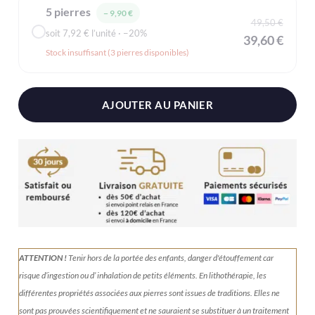
5 pierres
− 9,90 €
49,50 €
soit 7,92 € l’unité · −20%
39,60 €
Stock insuffisant (3 pierres disponibles)
AJOUTER AU PANIER
ATTENTION !
Tenir
hors de la portée des enfants, danger d'étouffement car
risque d’ingestion ou d’ inhalation de petits éléments.
En lithothérapie, les
différentes propriétés associées aux pierres sont issues de traditions. Elles ne
sont pas prouvées scientifiquement et ne sauraient se substituer à un traitement