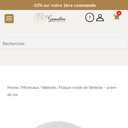
-10% sur votre 1ère commande
0
Home
/
Minéraux
/
Sélénite
/ Plaque ronde de Sélénite – arbre
de vie