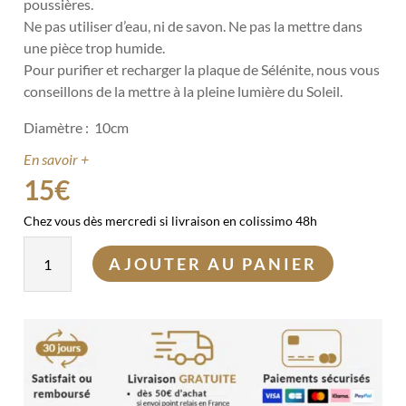
poussières.
Ne pas utiliser d’eau, ni de savon. Ne pas la mettre dans
une pièce trop humide.
Pour purifier et recharger la plaque de Sélénite, nous vous
conseillons de la mettre à la pleine lumière du Soleil.
Diamètre : 10cm
En savoir +
15
€
Chez vous dès mercredi si livraison en colissimo 48h
quantité
AJOUTER AU PANIER
de
Plaque
ronde
de
Sélénite
-
arbre