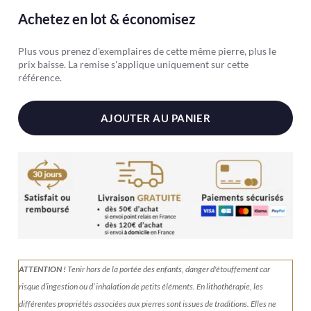
Sélénite
Achetez en lot & économisez
Plus vous prenez d'exemplaires de cette même pierre, plus le
prix baisse. La remise s'applique uniquement sur cette
référence.
AJOUTER AU PANIER
ATTENTION !
Tenir
hors de la portée des enfants, danger d'étouffement car
risque d’ingestion ou d’ inhalation de petits éléments.
En lithothérapie, les
différentes propriétés associées aux pierres sont issues de traditions. Elles ne