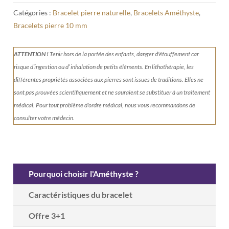
Catégories :
Bracelet pierre naturelle
,
Bracelets Améthyste
,
Bracelets pierre 10 mm
ATTENTION !
Tenir
hors de la portée des enfants, danger d'étouffement car
risque d’ingestion ou d’ inhalation de petits éléments.
En lithothérapie, les
différentes propriétés associées aux pierres sont issues de traditions. Elles ne
sont pas prouvées scientifiquement et ne sauraient se substituer à un traitement
médical. Pour tout problème d'ordre médical, nous vous recommandons de
consulter votre médecin.
Pourquoi choisir l'Améthyste ?
Caractéristiques du bracelet
Offre 3+1