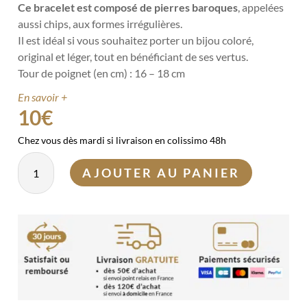
Ce bracelet est composé de pierres baroques
, appelées
aussi chips, aux formes irrégulières.
Il est idéal si vous souhaitez porter un bijou coloré,
original et léger, tout en bénéficiant de ses vertus.
Tour de poignet (en cm) : 16 – 18 cm
En savoir +
10
€
Chez vous dès mardi si livraison en colissimo 48h
quantité
AJOUTER AU PANIER
de
Bracelet
Howlite
baroque