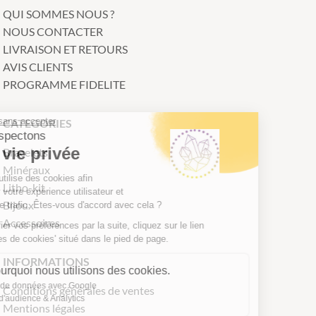
QUI SOMMES NOUS ?
NOUS CONTACTER
LIVRAISON ET RETOURS
AVIS CLIENTS
PROGRAMME FIDELITE
Continuer sans accepter
CATEGORIES
Nous respectons
votre vie privée
Bracelets
Minéraux
Notre site utilise des cookies afin
Litho-kit
d'améliorer votre expérience utilisateur et
Bijoux
suivre notre trafic. Êtes-vous d'accord avec cela ?
Accessoires
Pour modifier vos préférences par la suite, cliquez sur le lien
'Préférences de cookies' situé dans le pied de page.
INFORMATIONS
Voici pourquoi nous utilisons des cookies.
Partage de données avec Google
Conditions générales de ventes
Mesure d'audience & Analytics
Mentions légales