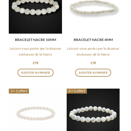
BRACELET NACRE 10MM
BRACELET NACRE 4MM
Laissez-vous porter par la douceur
Laissez-vous porter par la douceur
onctueuse de la Nacre
onctueuse de la Nacre
25
€
15
€
AJOUTER AU PANIER
AJOUTER AU PANIER
3 + 1 offert
3 + 1 offert