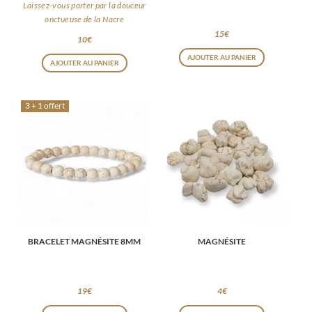
Laissez-vous porter par la douceur
onctueuse de la Nacre
15
€
10
€
AJOUTER AU PANIER
AJOUTER AU PANIER
3 + 1 offert
BRACELET MAGNÉSITE 8MM
MAGNÉSITE
19
€
4
€