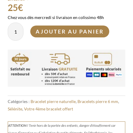
25
€
Chez vous dès mercredi si livraison en colissimo 48h
quantité
AJOUTER AU PANIER
de
Bracelet
Sélénite
6mm
Catégories :
Bracelet pierre naturelle
,
Bracelets pierre 6 mm
,
Sélénite
,
Votre 4ème bracelet offert
ATTENTION !
Tenir
hors de la portée des enfants, danger d'étouffement car
risque d’ingestion ou d’ inhalation de petits éléments.
En lithothérapie, les