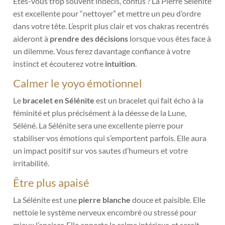
Etes-vous trop souvent indécis, confus ? La Pierre Sélénite
est excellente pour “nettoyer” et mettre un peu d’ordre
dans votre tête. L’esprit plus clair et vos chakras recentrés
aideront à
prendre des décisions
lorsque vous êtes face à
un dilemme. Vous ferez davantage confiance à votre
instinct et écouterez votre
intuition
.
Calmer le yoyo émotionnel
Le
bracelet en Sélénite
est un bracelet qui fait écho à la
féminité et plus précisément à la déesse de la Lune,
Séléné. La Sélénite sera une excellente pierre pour
stabiliser vos émotions qui s’emportent parfois
. Elle aura
un impact positif sur vos sautes d’humeurs et votre
irritabilité.
Être plus apaisé
La Sélénite est une
pierre blanche
douce et paisible. Elle
nettoie le système nerveux encombré ou stressé pour
mieux l’apaiser. Elle apporte le calme intérieur, et serait