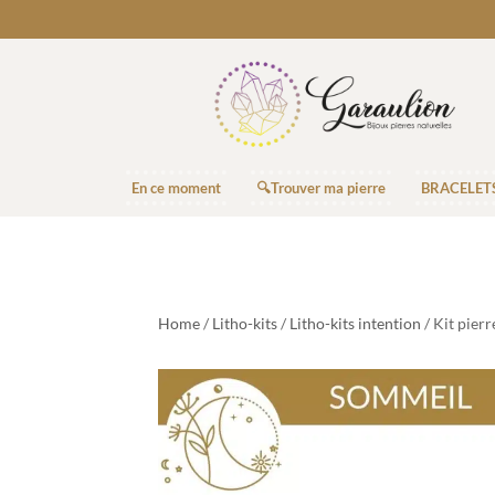
En ce moment
🔍Trouver ma pierre
BRACELET
Home
/
Litho-kits
/
Litho-kits intention
/ Kit pier