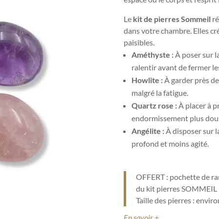
Le
kit de pierres Sommeil
ré
dans votre chambre. Elles cr
paisibles.
Améthyste :
À poser sur la
ralentir avant de fermer le
Howlite :
À garder près de
malgré la fatigue.
Quartz rose :
À placer à pr
endormissement plus dou
Angélite :
À disposer sur la
profond et moins agité.
OFFERT : pochette de ran
du kit pierres SOMMEIL
Taille des pierres : envir
En savoir +