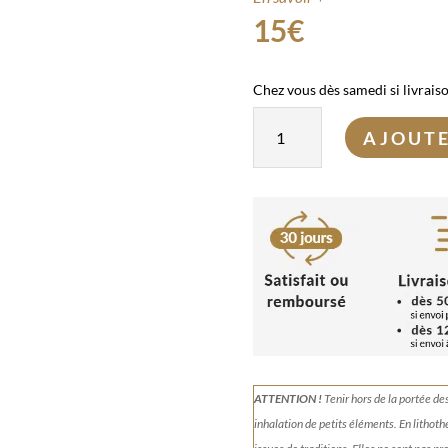
15
€
Chez vous dès samedi si livrais
quantité
AJOUTE
de
Kit
pierres
Sommeil
ATTENTION !
Tenir
hors de la portée de
inhalation de petits éléments.
En lithoth