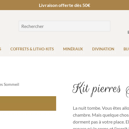
Livraison offerte dès 50€
S
COFFRETS & LITHO-KITS
MINÉRAUX
DIVINATION
BI
Kit pierres
res Sommeil
La nuit tombe. Vous êtes allon
chambre. Mais quelque chose
dorment pas à votre place. 
espace où le corps et l’esprit