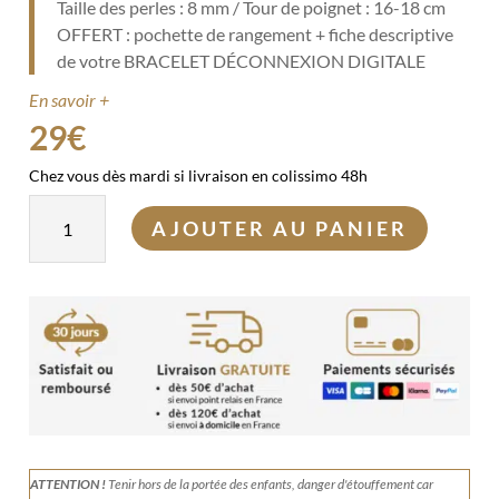
Taille des perles : 8 mm / Tour de poignet : 16-18 cm
OFFERT : pochette de rangement + fiche descriptive
de votre BRACELET DÉCONNEXION DIGITALE
En savoir +
29
€
Chez vous dès mardi si livraison en colissimo 48h
quantité
AJOUTER AU PANIER
de
Bracelet
déconnexion
digitale
ATTENTION !
Tenir
hors de la portée des enfants, danger d'étouffement car