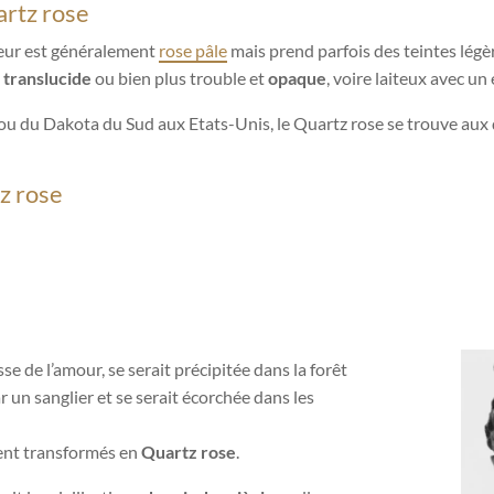
rtz rose
leur est généralement
rose pâle
mais prend parfois des teintes légè
e
translucide
ou bien plus trouble et
opaque
, voire laiteux avec un 
ou du Dakota du Sud aux Etats-Unis, le Quartz rose se trouve aux 
z rose
esse de l’amour, se serait précipitée dans la forêt
 un sanglier et se serait écorchée dans les
ient transformés en
Quartz rose
.