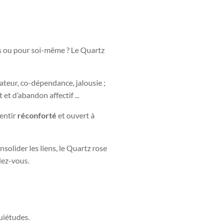
s ou pour soi-même ? Le Quartz
stateur, co-dépendance, jalousie ;
et d’abandon affectif ...
sentir
réconforté
et ouvert à
nsolider les liens, le Quartz rose
dez-vous.
uiétudes.