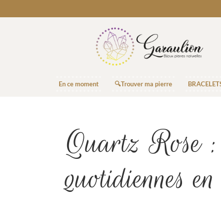
En ce moment
🔍Trouver ma pierre
BRACELET
Quartz Rose : pr
quotidiennes en 