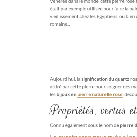
Vénérée dans le monde, cette pierre rose su
était par exemple utilisée pour faire la pai
vieillissement chez les Égyptiens, ou bien
romaine...
Aujourd’hui, la
signification du quartz ro
attiré par cette pierre pour soigner des m
les
bijoux en
pierre naturelle rose
, décou
Propriétés, vertus e
Connu également sous le nom de
pierre 
Le quartz rose pour guérir le