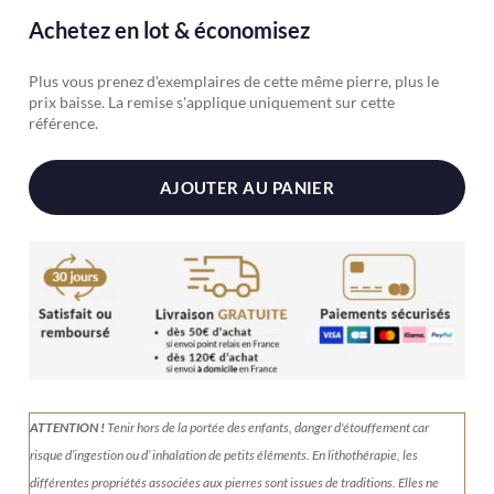
rouge
Achetez en lot & économisez
Plus vous prenez d'exemplaires de cette même pierre, plus le
prix baisse. La remise s'applique uniquement sur cette
référence.
AJOUTER AU PANIER
ATTENTION !
Tenir
hors de la portée des enfants, danger d'étouffement car
risque d’ingestion ou d’ inhalation de petits éléments.
En lithothérapie, les
différentes propriétés associées aux pierres sont issues de traditions. Elles ne