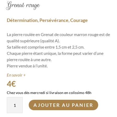
Grenat rouge
Détermination, Persévérance, Courage
La pierre roulée en Grenat de couleur marron rouge est de
qualité supérieure (qualité A).
Sa taille est comprise entre 1,5 cm et 2,5 cm.
Chaque pierre étant unique, la forme peut varier d’une
pierre roulée à une autre.
Pierre vendue à l’unité.
En savoir +
4
€
Chez vous dès mercredi si livraison en colissimo 48h
quantité
AJOUTER AU PANIER
de
Grenat