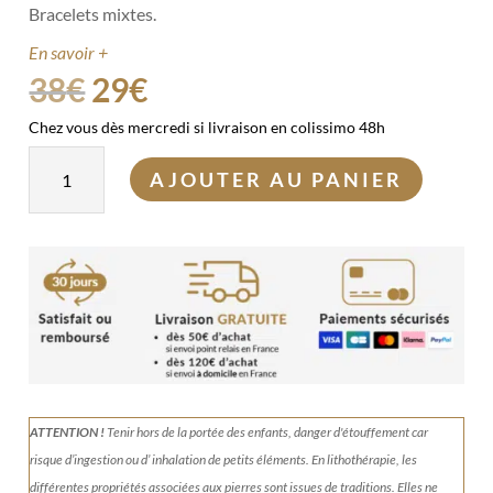
Bracelets mixtes.
En savoir +
Le
Le
38
€
29
€
prix
prix
Chez vous dès mercredi si livraison en colissimo 48h
initial
actuel
quantité
était :
est :
AJOUTER AU PANIER
de
38€.
29€.
Duo
"Vitalité"
ATTENTION !
Tenir
hors de la portée des enfants, danger d'étouffement car
risque d’ingestion ou d’ inhalation de petits éléments.
En lithothérapie, les
différentes propriétés associées aux pierres sont issues de traditions. Elles ne