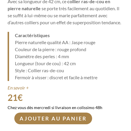
Avec sa longueur de 42 cm, ce
collier ras-de-cou en
pierre naturelle
se porte très facilement au quotidien. Il
se suffit à lui-même ou se marie parfaitement avec
d’autres colliers pour un effet de superposition tendance.
Caractéristiques
Pierre naturelle qualité AA : Jaspe rouge
Couleur de la pierre : rouge profond
Diamètre des perles : 4 mm
Longueur (tour de cou) : 42 cm
Style : Collier ras-de-cou
Fermoir à visser : discret et facile à mettre
En savoir +
21
€
Chez vous dès mercredi si livraison en colissimo 48h
AJOUTER AU PANIER
quantité
de