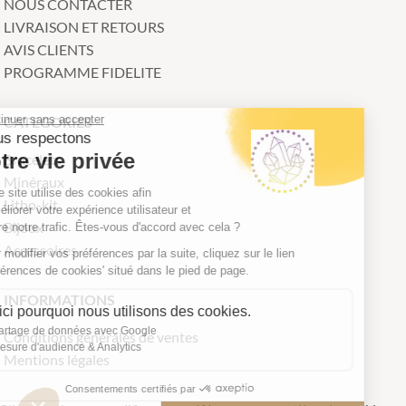
NOUS CONTACTER
LIVRAISON ET RETOURS
AVIS CLIENTS
PROGRAMME FIDELITE
Continuer sans accepter
CATEGORIES
Nous respectons
votre vie privée
Bracelets
Minéraux
Notre site utilise des cookies afin
Litho-kit
d'améliorer votre expérience utilisateur et
Bijoux
suivre notre trafic. Êtes-vous d'accord avec cela ?
Accessoires
Pour modifier vos préférences par la suite, cliquez sur le lien
'Préférences de cookies' situé dans le pied de page.
INFORMATIONS
Voici pourquoi nous utilisons des cookies.
Partage de données avec Google
Conditions générales de ventes
Mesure d'audience & Analytics
Mentions légales
Consentements certifiés par