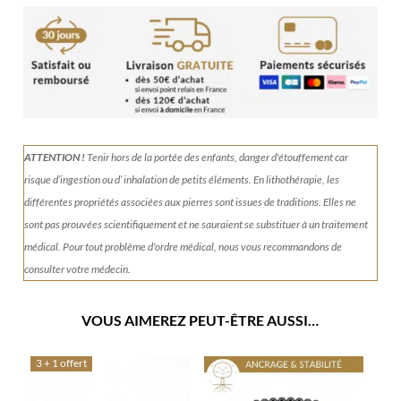
Collier
en
Jaspe
rouge
ATTENTION !
Tenir
hors de la portée des enfants, danger d'étouffement car
risque d’ingestion ou d’ inhalation de petits éléments.
En lithothérapie, les
différentes propriétés associées aux pierres sont issues de traditions. Elles ne
sont pas prouvées scientifiquement et ne sauraient se substituer à un traitement
médical. Pour tout problème d'ordre médical, nous vous recommandons de
consulter votre médecin.
VOUS AIMEREZ PEUT-ÊTRE AUSSI…
3 + 1 offert