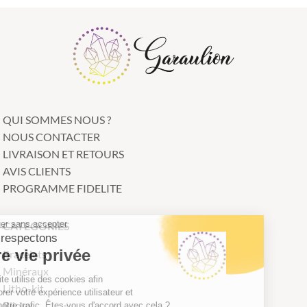
QUI SOMMES NOUS ?
NOUS CONTACTER
LIVRAISON ET RETOURS
AVIS CLIENTS
PROGRAMME FIDELITE
Continuer sans accepter
CATEGORIES
Nous respectons
votre vie privée
Bracelets
Minéraux
Notre site utilise des cookies afin
Litho-kit
d'améliorer votre expérience utilisateur et
Bijoux
suivre notre trafic. Êtes-vous d'accord avec cela ?