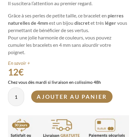
Il suscitera l’attention au premier regard.
Grâce à ses perles de petite taille, ce bracelet en
pierres
naturelles de 4mm
est un bijou
discret
et très
léger
vous
permettant de bénéficier de ses vertus.
Pour une jolie harmonie de couleurs, vous pouvez
cumuler les bracelets en 4 mm sans alourdir votre
poignet.
En savoir +
12
€
Chez vous dès mardi si livraison en colissimo 48h
quantité
AJOUTER AU PANIER
de
Bracelet
Cornaline
4mm